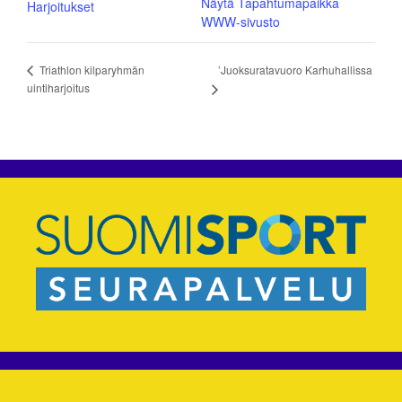
Näytä Tapahtumapaikka
Harjoitukset
WWW-sivusto
’Juoksuratavuoro Karhuhallissa
Triathlon kilparyhmän
uintiharjoitus