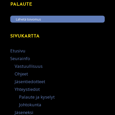
PALAUTE
Lähetä toivomus
SIVUKARTTA
Etusivu
Seurainfo
Vastuullisuus
Ohjeet
Jäsentiedotteet
Yhteystiedot
Palaute ja kyselyt
Johtokunta
Jäseneksi