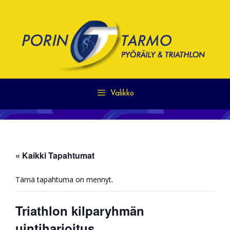
Siirry
sisältöön
Valikko
« Kaikki Tapahtumat
Tämä tapahtuma on mennyt.
Triathlon kilparyhmän
uintiharjoitus