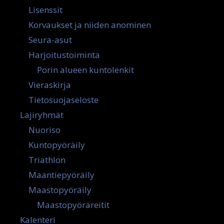
Lisenssit
Korvaukset ja niiden anominen
Seura-asut
Harjoitustoiminta
Porin alueen kuntolenkit
Vieraskirja
Tietosuojaseloste
Lajiryhmät
Nuoriso
Kuntopyöräily
Triathlon
Maantiepyöräily
Maastopyöräily
Maastopyöräreitit
Kalenteri