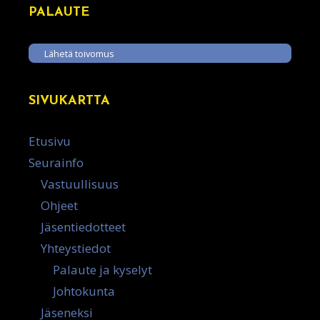
PALAUTE
Lähetä toivomus
SIVUKARTTA
Etusivu
Seurainfo
Vastuullisuus
Ohjeet
Jäsentiedotteet
Yhteystiedot
Palaute ja kyselyt
Johtokunta
Jäseneksi