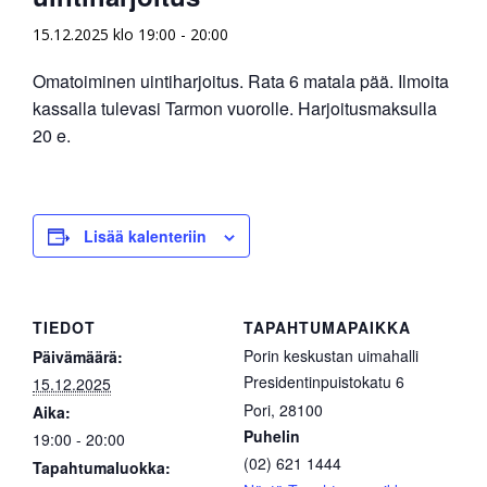
15.12.2025 klo 19:00
-
20:00
Omatoiminen uintiharjoitus. Rata 6 matala pää. Ilmoita
kassalla tulevasi Tarmon vuorolle. Harjoitusmaksulla
20 e.
Lisää kalenteriin
TIEDOT
TAPAHTUMAPAIKKA
Porin keskustan uimahalli
Päivämäärä:
Presidentinpuistokatu 6
15.12.2025
Pori
,
28100
Aika:
Puhelin
19:00 - 20:00
(02) 621 1444
Tapahtumaluokka: