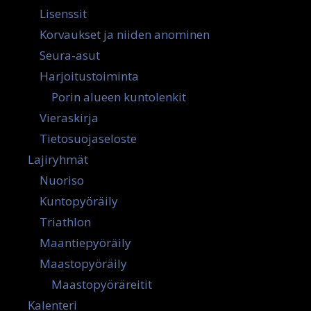
Lisenssit
Korvaukset ja niiden anominen
Seura-asut
Harjoitustoiminta
Porin alueen kuntolenkit
Vieraskirja
Tietosuojaseloste
Lajiryhmät
Nuoriso
Kuntopyöräily
Triathlon
Maantiepyöräily
Maastopyöräily
Maastopyöräreitit
Kalenteri