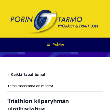
Siirry
sisältöön
Valikko
« Kaikki Tapahtumat
Tämä tapahtuma on mennyt.
Triathlon kilparyhmän
uintiharjoitus