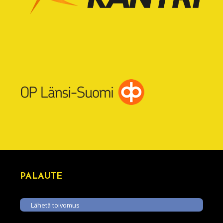
PALAUTE
Lähetä toivomus