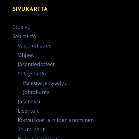
SIVUKARTTA
Etusivu
Seurainfo
Vastuullisuus
Ohjeet
Jäsentiedotteet
Yhteystiedot
Palaute ja kyselyt
Johtokunta
Jäseneksi
Lisenssit
Korvaukset ja niiden anominen
Seura-asut
Harjoitustoiminta