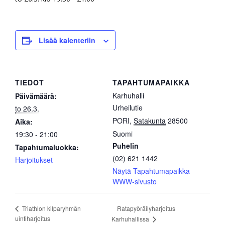
Lisää kalenteriin
TIEDOT
TAPAHTUMAPAIKKA
Karhuhalli
Päivämäärä:
Urheilutie
to 26.3.
PORI
,
Satakunta
28500
Aika:
Suomi
19:30 - 21:00
Puhelin
Tapahtumaluokka:
(02) 621 1442
Harjoitukset
Näytä Tapahtumapaikka
WWW-sivusto
Ratapyöräilyharjoitus
Triathlon kilparyhmän
uintiharjoitus
Karhuhallissa