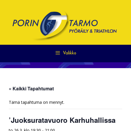
Siirry
sisältöön
Valikko
« Kaikki Tapahtumat
Tämä tapahtuma on mennyt.
’Juoksuratavuoro Karhuhallissa
to 26.3. klo 19:30
-
21:00