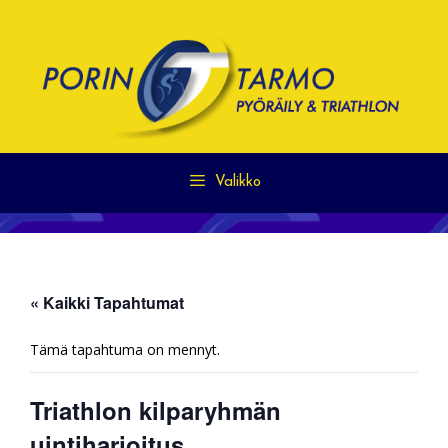
Siirry
sisältöön
Valikko
« Kaikki Tapahtumat
Tämä tapahtuma on mennyt.
Triathlon kilparyhmän
uintiharjoitus