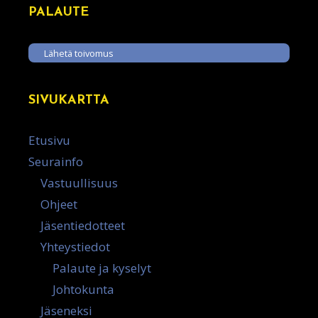
PALAUTE
Lähetä toivomus
SIVUKARTTA
Etusivu
Seurainfo
Vastuullisuus
Ohjeet
Jäsentiedotteet
Yhteystiedot
Palaute ja kyselyt
Johtokunta
Jäseneksi