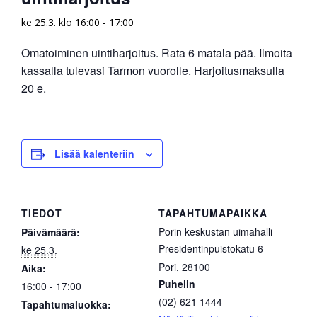
ke 25.3. klo 16:00
-
17:00
Omatoiminen uintiharjoitus. Rata 6 matala pää. Ilmoita
kassalla tulevasi Tarmon vuorolle. Harjoitusmaksulla
20 e.
Lisää kalenteriin
TIEDOT
TAPAHTUMAPAIKKA
Porin keskustan uimahalli
Päivämäärä:
Presidentinpuistokatu 6
ke 25.3.
Pori
,
28100
Aika:
Puhelin
16:00 - 17:00
(02) 621 1444
Tapahtumaluokka: