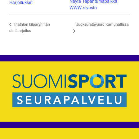
Näytä Tapahtumapaikka
Harjoitukset
WWW-sivusto
’Juoksuratavuoro Karhuhallissa
Triathlon kilparyhmän
uintiharjoitus