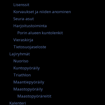
Lisenssit
Korvaukset ja niiden anominen
Seura-asut
Harjoitustoiminta
Porin alueen kuntolenkit
Vieraskirja
Tietosuojaseloste
Lajiryhmät
Nuoriso
Kuntopyöräily
Triathlon
Maantiepyöräily
Maastopyöräily
Maastopyöräreitit
Kalenteri