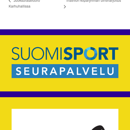
Triathlon kilparyhmän uintiharjoitus
’Juoksuratavuoro
Karhuhallissa