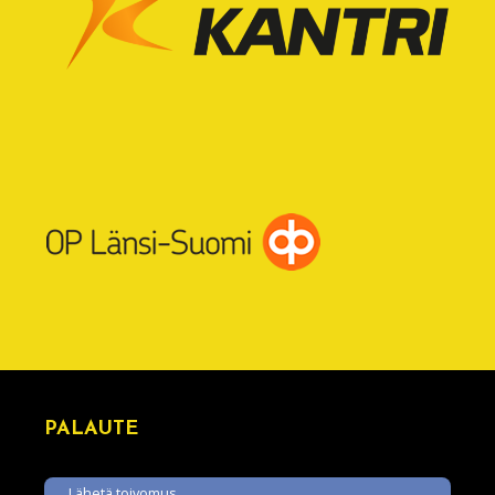
PALAUTE
Lähetä toivomus