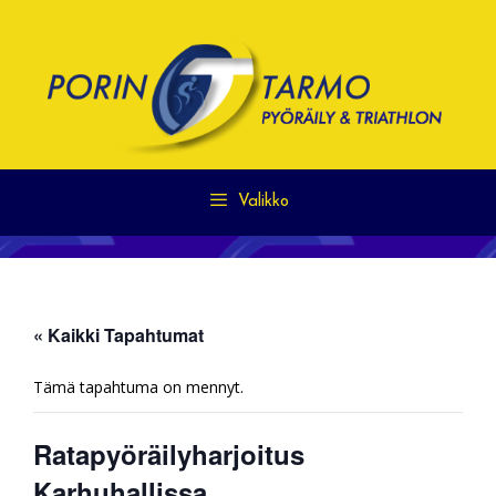
Siirry
sisältöön
Valikko
« Kaikki Tapahtumat
Tämä tapahtuma on mennyt.
Ratapyöräilyharjoitus
Karhuhallissa