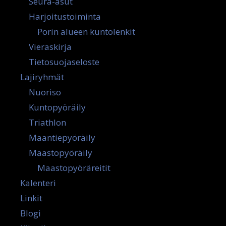
Seura-asut
Harjoitustoiminta
Porin alueen kuntolenkit
Vieraskirja
Tietosuojaseloste
Lajiryhmät
Nuoriso
Kuntopyöräily
Triathlon
Maantiepyöräily
Maastopyöräily
Maastopyöräreitit
Kalenteri
Linkit
Blogi