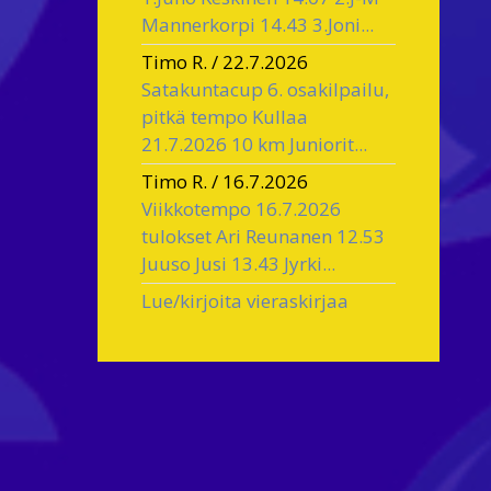
Mannerkorpi 14.43 3.Joni...
Timo R.
/
22.7.2026
Satakuntacup 6. osakilpailu,
pitkä tempo Kullaa
21.7.2026 10 km Juniorit...
Timo R.
/
16.7.2026
Viikkotempo 16.7.2026
tulokset Ari Reunanen 12.53
Juuso Jusi 13.43 Jyrki...
Lue/kirjoita vieraskirjaa