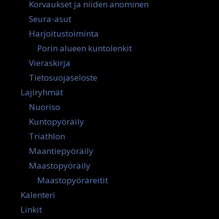
Korvaukset ja niiden anominen
Seura-asut
Harjoitustoiminta
Porin alueen kuntolenkit
Vieraskirja
Tietosuojaseloste
Lajiryhmät
Nuoriso
Kuntopyöräily
Triathlon
Maantiepyöräily
Maastopyöräily
Maastopyöräreitit
Kalenteri
Linkit