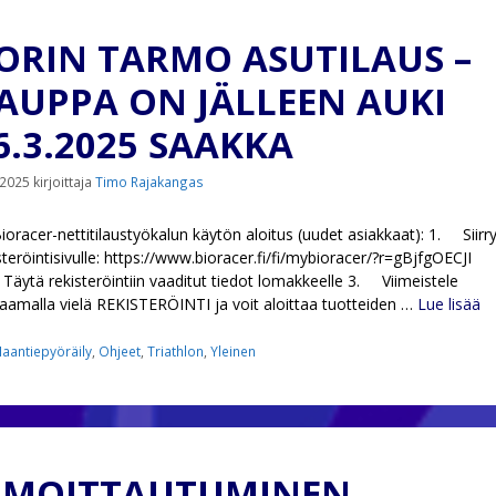
ORIN TARMO ASUTILAUS –
AUPPA ON JÄLLEEN AUKI
6.3.2025 SAAKKA
.2025
kirjoittaja
Timo Rajakangas
oracer-nettitilaustyökalun käytön aloitus (uudet asiakkaat): 1. Siirr
steröintisivulle: https://www.bioracer.fi/fi/mybioracer/?r=gBjfgOECJI
äytä rekisteröintiin vaaditut tiedot lomakkeelle 3. Viimeistele
kaamalla vielä REKISTERÖINTI ja voit aloittaa tuotteiden …
Lue lisää
ategoriat
aantiepyöräily
,
Ohjeet
,
Triathlon
,
Yleinen
LMOITTAUTUMINEN