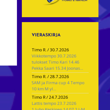
VIERASKIRJA
Timo R.
/
30.7.2026
Viikkotempo 30.7.2026
tulokset Timo Kari 14.46
Pekka Saari 15.34 Joonas...
Timo R.
/
28.7.2026
SAM ja Firma cup 4 Tempo
10 km M yl...
Timo R
/
24.7.2026
Lattis tempo 23.7.2026
1.Juho Keskinen 14.07 2.J-M