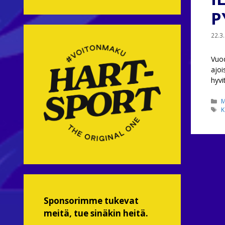
P
22.3
Vuod
ajoi
hyvi
K
M
A
K
Sponsorimme tukevat
meitä, tue sinäkin heitä.