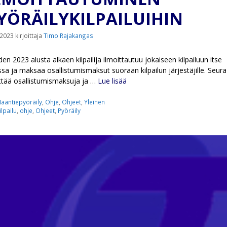
YÖRÄILYKILPAILUIHIN
.2023
kirjoittaja
Timo Rajakangas
en 2023 alusta alkaen kilpailija ilmoittautuu jokaiseen kilpailuun itse
ssa ja maksaa osallistumismaksut suoraan kilpailun järjestäjille. Seura
ttää osallistumismaksuja ja …
Lue lisää
ategoriat
aantiepyöräily
,
Ohje
,
Ohjeet
,
Yleinen
vainsanat
ilpailu
,
ohje
,
Ohjeet
,
Pyöräily