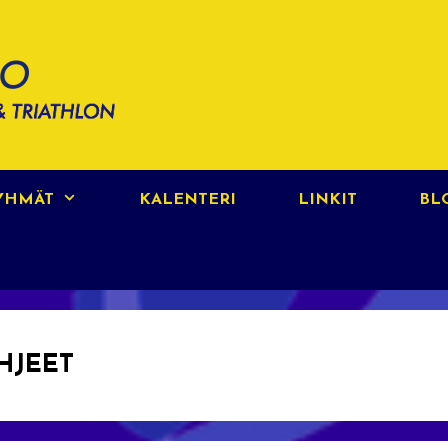
RYHMÄT
KALENTERI
LINKIT
BL
HJEET