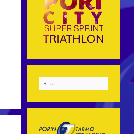
y
Haku: