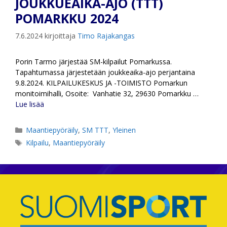
JOUKKUEAIKA-AJO (TTT)
POMARKKU 2024
7.6.2024
kirjoittaja
Timo Rajakangas
Porin Tarmo järjestää SM-kilpailut Pomarkussa.
Tapahtumassa järjestetään joukkeaika-ajo perjantaina
9.8.2024. KILPAILUKESKUS JA -TOIMISTO Pomarkun
monitoimihalli, Osoite: Vanhatie 32, 29630 Pomarkku …
Lue lisää
Kategoriat
Maantiepyöräily
,
SM TTT
,
Yleinen
Avainsanat
Kilpailu
,
Maantiepyöräily