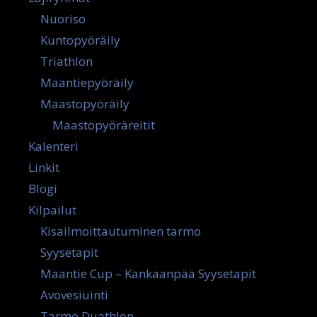
Nuoriso
Kuntopyöräily
Triathlon
Maantiepyöräily
Maastopyöräily
Maastopyöräreitit
Kalenteri
Linkit
Blogi
Kilpailut
Kisailmoittautuminen tarmo
Syysetapit
Maantie Cup – Kankaanpää Syysetapit
Avovesiuinti
Tarmo Duathlon