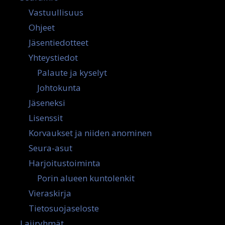
Vastuullisuus
Ohjeet
Jäsentiedotteet
Yhteystiedot
Palaute ja kyselyt
Johtokunta
Jäseneksi
Lisenssit
Korvaukset ja niiden anominen
Seura-asut
Harjoitustoiminta
Porin alueen kuntolenkit
Vieraskirja
Tietosuojaseloste
Lajiryhmät