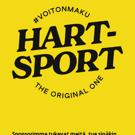
Sponsorimme tukevat meitä, tue sinäkin