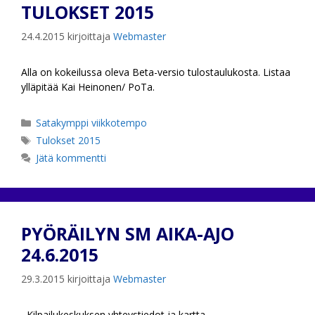
TULOKSET 2015
24.4.2015
kirjoittaja
Webmaster
Alla on kokeilussa oleva Beta-versio tulostaulukosta. Listaa
ylläpitää Kai Heinonen/ PoTa.
Kategoriat
Satakymppi viikkotempo
Avainsanat
Tulokset 2015
Jätä kommentti
PYÖRÄILYN SM AIKA-AJO
24.6.2015
29.3.2015
kirjoittaja
Webmaster
Kilpailukeskuksen yhteystiedot ja kartta