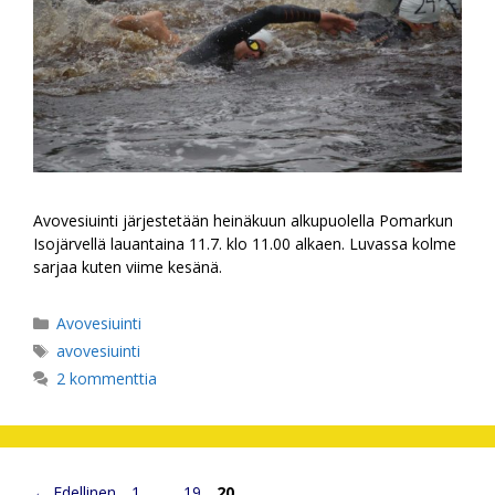
Avovesiuinti järjestetään heinäkuun alkupuolella Pomarkun
Isojärvellä lauantaina 11.7. klo 11.00 alkaen. Luvassa kolme
sarjaa kuten viime kesänä.
Kategoriat
Avovesiuinti
Avainsanat
avovesiuinti
2 kommenttia
Sivu
Sivu
Sivu
←
Edellinen
1
…
19
20