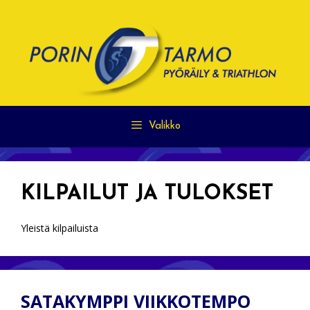
Siirry
sisältöön
Valikko
KILPAILUT JA TULOKSET
Yleistä kilpailuista
SATAKYMPPI VIIKKOTEMPO