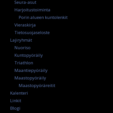
Seura-asut
Harjoitustoiminta
Porin alueen kuntolenkit
Vieraskirja
Tietosuojaseloste
Lajiryhmät
Nuoriso
Kuntopyöräily
Triathlon
Maantiepyöräily
Maastopyöräily
Maastopyöräreitit
Kalenteri
Linkit
Blogi