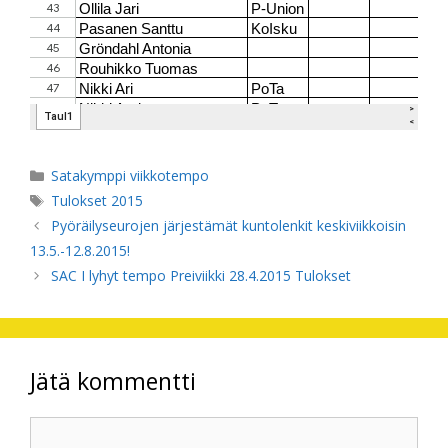
Kategoriat
Satakymppi viikkotempo
Avainsanat
Tulokset 2015
Pyöräilyseurojen järjestämät kuntolenkit keskiviikkoisin
13.5.-12.8.2015!
SAC I lyhyt tempo Preiviikki 28.4.2015 Tulokset
Jätä kommentti
Kommentti