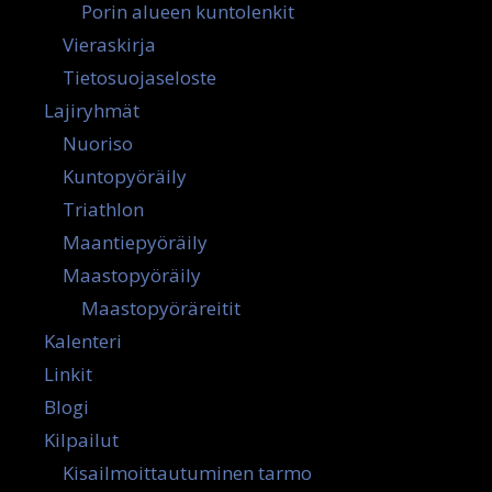
Porin alueen kuntolenkit
Vieraskirja
Tietosuojaseloste
Lajiryhmät
Nuoriso
Kuntopyöräily
Triathlon
Maantiepyöräily
Maastopyöräily
Maastopyöräreitit
Kalenteri
Linkit
Blogi
Kilpailut
Kisailmoittautuminen tarmo