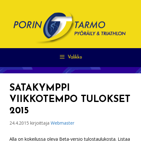
Siirry
sisältöön
Valikko
SATAKYMPPI
VIIKKOTEMPO TULOKSET
2015
24.4.2015
kirjoittaja
Webmaster
Alla on kokeilussa oleva Beta-versio tulostaulukosta. Listaa