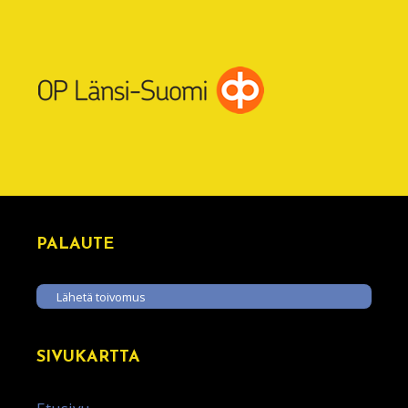
PALAUTE
Lähetä toivomus
SIVUKARTTA