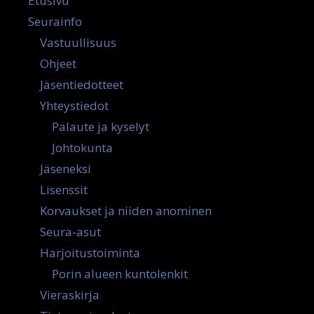
Etusivu
Seurainfo
Vastuullisuus
Ohjeet
Jäsentiedotteet
Yhteystiedot
Palaute ja kyselyt
Johtokunta
Jäseneksi
Lisenssit
Korvaukset ja niiden anominen
Seura-asut
Harjoitustoiminta
Porin alueen kuntolenkit
Vieraskirja