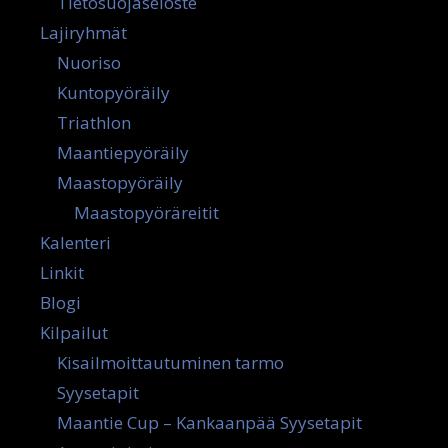
Tietosuojaseloste
Lajiryhmät
Nuoriso
Kuntopyöräily
Triathlon
Maantiepyöräily
Maastopyöräily
Maastopyöräreitit
Kalenteri
Linkit
Blogi
Kilpailut
Kisailmoittautuminen tarmo
Syysetapit
Maantie Cup – Kankaanpää Syysetapit