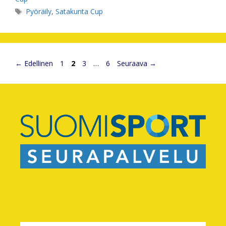
Avainsanat
Pyöräily
,
Satakunta Cup
Sivu
Sivu
Sivu
Sivu
←
Edellinen
1
2
3
…
6
Seuraava
→