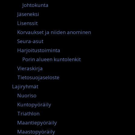
Johtokunta
Jäseneksi
Lisenssit
Korvaukset ja niiden anominen
Seura-asut
Harjoitustoiminta
Porin alueen kuntolenkit
Vieraskirja
Tietosuojaseloste
Lajiryhmät
Nuoriso
Kuntopyöräily
Triathlon
Maantiepyöräily
Maastopyöräily