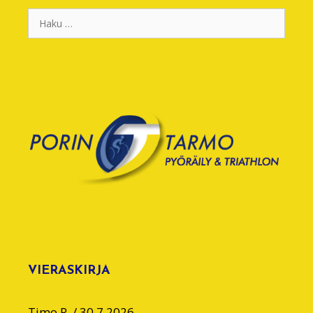
Haku:
VIERASKIRJA
Timo R.
/
30.7.2026