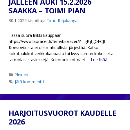
JÄLLEEN AUKI 15.2.2026
SAAKKA – TOIMI PIAN
30.1.2026
kirjoittaja
Timo Rajakangas
Tässä suora linkki kauppaan:
https://www.bioracer.fi/fi/mybioracer/?r=gBjfgOECJI
Koesovitusta ei ole mahdollista järjestää. Katso
kokotaulukot verkkokaupasta tai kysy saman kokoiselta
tarmolaiseltavinkkejä. Kokotaulukot näet …
Lue lisää
Kategoriat
Yleinen
Jätä kommentti
HARJOITUSVUOROT KAUDELLE
2026