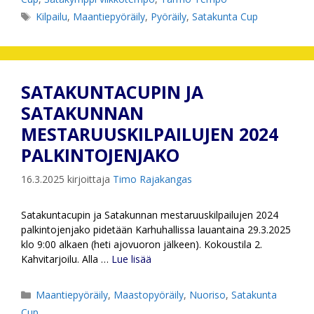
Avainsanat
Kilpailu
,
Maantiepyöräily
,
Pyöräily
,
Satakunta Cup
SATAKUNTACUPIN JA
SATAKUNNAN
MESTARUUSKILPAILUJEN 2024
PALKINTOJENJAKO
16.3.2025
kirjoittaja
Timo Rajakangas
Satakuntacupin ja Satakunnan mestaruuskilpailujen 2024
palkintojenjako pidetään Karhuhallissa lauantaina 29.3.2025
klo 9:00 alkaen (heti ajovuoron jälkeen). Kokoustila 2.
Kahvitarjoilu. Alla …
Lue lisää
Kategoriat
Maantiepyöräily
,
Maastopyöräily
,
Nuoriso
,
Satakunta
Cup