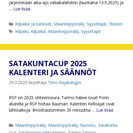
järjestetään aika-ajo väliaikalähdöin (launtaina 13.9.2025) ja
…
Lue lisää
Kategoriat
Kilpailut ja tulokset
,
Maantiepyöräily
,
Syysetapit
,
Yleinen
Avainsanat
Kilpailu
,
Kilpailut
,
Maantiepyöräily
,
Syysetapit
SATAKUNTACUP 2025
KALENTERI JA SÄÄNNÖT
29.3.2025
kirjoittaja
Timo Rajakangas
RSP on 2025 sihteeriseura. Tarmo hakee luvat Porin
alueella ja RSP hoitaa Rauman. Kalenteri Kelloajat ovat
lähtöaikoja. Ilmoittautuminen 30 minuuttia …
Lue lisää
Kategoriat
Maantiepyöräily
,
Maastopyöräily
,
Nuoriso
,
Satakunta
Cup
,
Satakymppi viikkotempo
,
Tarmo Tempo