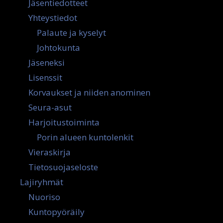
Jäsentiedotteet
Yhteystiedot
Palaute ja kyselyt
Johtokunta
Jäseneksi
Lisenssit
Korvaukset ja niiden anominen
Seura-asut
Harjoitustoiminta
Porin alueen kuntolenkit
Vieraskirja
Tietosuojaseloste
Lajiryhmät
Nuoriso
Kuntopyöräily