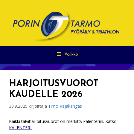
Siirry
sisältöön
Valikko
HARJOITUSVUOROT
KAUDELLE 2026
30.9.2025
kirjoittaja
Timo Rajakangas
Kaikki talviharjoitusvuorot on merkitty kalenteriin. Katso
KALENTERI
.