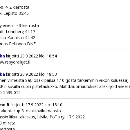
0 -> 2 kierrosta
ki Lepistö 35:45
yleinen -> 3 kierrosta
tti Lönnberg 44:17
kka Kaunisto 44:42
onas Peltonen DNF
kka
kirjoitti
20.9.2022
klo.
18:54
.rspyorailijat.fi
kka
kirjoitti
20.9.2022
klo.
18:53
nen viimeistä SaC osakilpailua 1.10 (josta tarkemmin viikon kuluessa)
SP:n sivuilla cupin pistetaulukko. Mahd.huomautukset allekirjoittaneell
0-5539 012
mo R.
kirjoitti
17.9.2022
klo.
18:10
takuntacup 8. osakilpailu maasto
ssin liikuntakeskus, Ulvila, PoTa ry, 17.9.2022
0 m rata
kierrosta