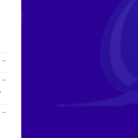
Toggle
...
this
metabox.
Toggle
...
this
metabox.
e
Toggle
...
this
metabox.