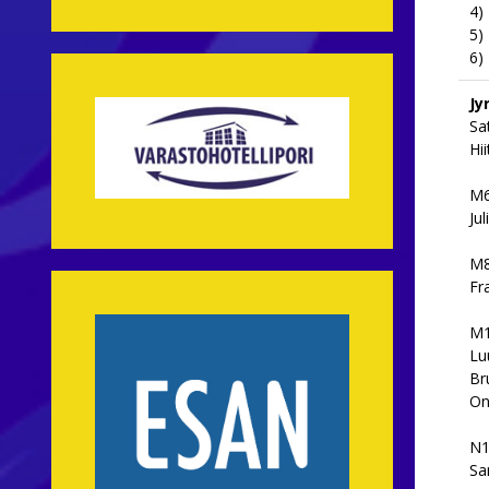
4)
5)
6)
Jy
Sa
Hi
M6
Ju
M8
Fr
M1
Lu
Br
On
N1
Sa