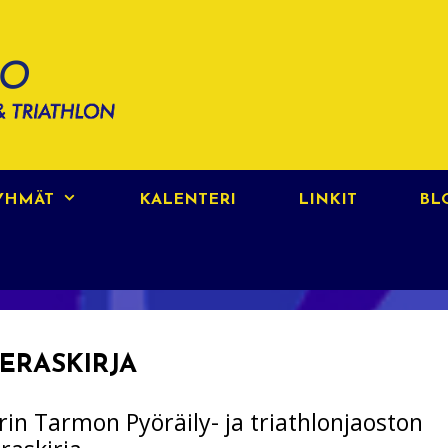
RYHMÄT
KALENTERI
LINKIT
BL
IERASKIRJA
rin Tarmon Pyöräily- ja triathlonjaoston