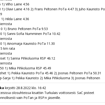
 1) Vilho Laine 4.56
 1) Olavi Laine 4.16 2) Frans Peltonen PoTa 4.47 3) Juho Kaunisto P
49
 1) Hilda Laine 4.36
kierrosta
0 1) Bruno Peltonen PoTa 9.53
0 1) Sanni-Sofia Numminen PoTa 10.42
kierrosta
0 1) Ainomaija Kaunisto PoTa 11.30
15 km rata
kierrosta
iset 1) Sanna Pihkoluoma RSP 46.12
kierrosta
50 1) Mika Pihkoluoma RSP 45.49
ehet 1) Pekka Kaunisto PoTa 45.46 2) Joonas Peltonen PoTa 50.31
p-Sarja 1) Pekka Kaunisto 2) Mika Pihkoluoma 3) Joonas Peltonen
kka
kirjoitti
28.8.2022
klo.
16:42
eisissa olosuhteissa kisattiin Turkulais voittoisesti. SaC pisteet
nnollisesti vain PoTan ja RSP:n jäsenille.