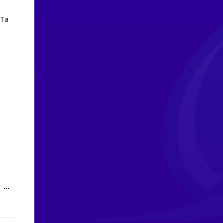
oTa
Toggle
...
this
metabox.