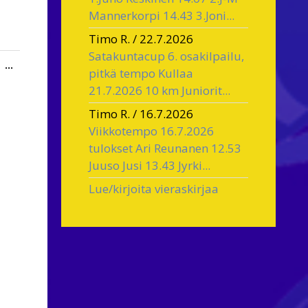
Mannerkorpi 14.43 3.Joni...
Timo R.
/
22.7.2026
Satakuntacup 6. osakilpailu,
Toggle
...
pitkä tempo Kullaa
this
21.7.2026 10 km Juniorit...
metabox.
Timo R.
/
16.7.2026
Viikkotempo 16.7.2026
tulokset Ari Reunanen 12.53
Juuso Jusi 13.43 Jyrki...
Lue/kirjoita vieraskirjaa