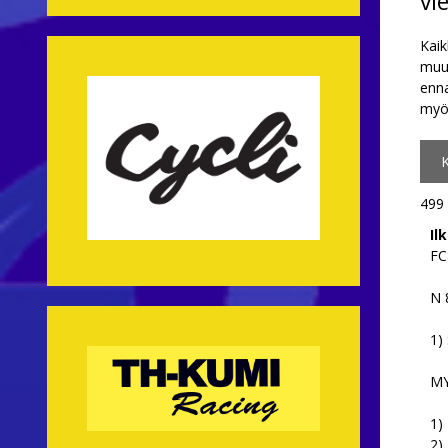
vi
Kaik
muut
enna
my
499 
Il
FC
N 
1)
MY
1)
2)