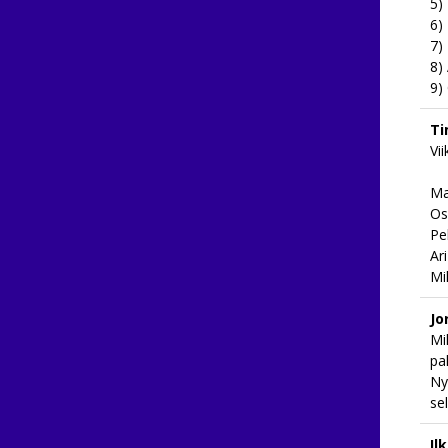
5)
6)
7)
8)
9)
Ti
Vi
Ma
Os
Pe
Ar
Mi
Jo
Mi
pal
Ny
se
Il