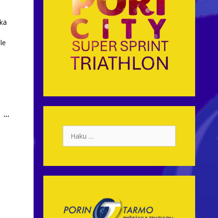
ekä
le
Toggle
...
this
Haku:
metabox.