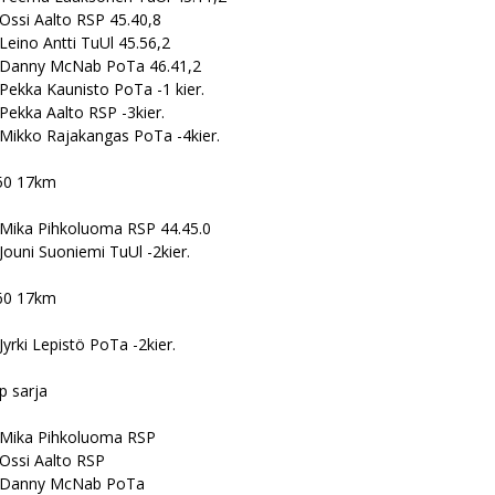
 Ossi Aalto RSP 45.40,8
 Leino Antti TuUl 45.56,2
 Danny McNab PoTa 46.41,2
 Pekka Kaunisto PoTa -1 kier.
 Pekka Aalto RSP -3kier.
 Mikko Rajakangas PoTa -4kier.
0 17km
 Mika Pihkoluoma RSP 44.45.0
 Jouni Suoniemi TuUl -2kier.
0 17km
Jyrki Lepistö PoTa -2kier.
p sarja
 Mika Pihkoluoma RSP
 Ossi Aalto RSP
 Danny McNab PoTa