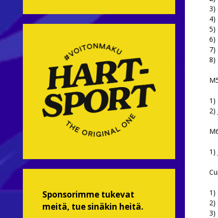
3)
4)
5)
6)
7)
8)
M5
1)
2)
M6
1) 
Cu
1)
Sponsorimme tukevat
2)
meitä, tue sinäkin heitä.
3)