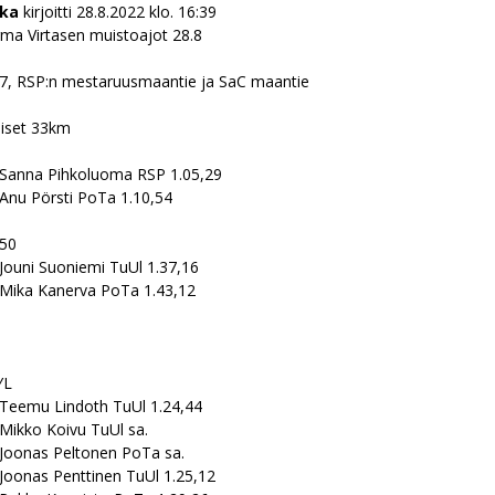
kka
kirjoitti
28.8.2022
klo.
16:39
rma Virtasen muistoajot 28.8
7, RSP:n mestaruusmaantie ja SaC maantie
iset 33km
 Sanna Pihkoluoma RSP 1.05,29
 Anu Pörsti PoTa 1.10,54
50
 Jouni Suoniemi TuUl 1.37,16
 Mika Kanerva PoTa 1.43,12
YL
 Teemu Lindoth TuUl 1.24,44
 Mikko Koivu TuUl sa.
 Joonas Peltonen PoTa sa.
 Joonas Penttinen TuUl 1.25,12