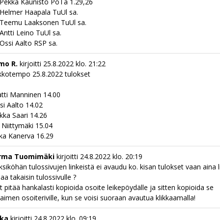
 Pekka Kaunisto PoTa 1.29,26
 Helmer Haapala TuUl sa.
 Teemu Laaksonen TuUl sa.
 Antti Leino TuUl sa.
 Ossi Aalto RSP sa.
mo R.
kirjoitti
25.8.2022
klo.
21:22
ikkotempo 25.8.2022 tulokset
tti Manninen 14.00
si Aalto 14.02
kka Saari 14.26
i Niittymäki 15.04
ka Kanerva 16.29
rma Tuomimäki
kirjoitti
24.8.2022
klo.
20:19
ksiköhän tulossivujen linkeistä ei avaudu ko. kisan tulokset vaan aina l
aa takaisin tulossivulle ?
t pitää hankalasti kopioida osoite leikepöydälle ja sitten kopioida se
laimen osoiteriville, kun se voisi suoraan avautua klikkaamalla!
kka
kirjoitti
24.8.2022
klo.
09:19