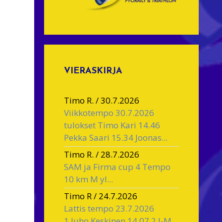
VIERASKIRJA
Timo R.
/
30.7.2026
Viikkotempo 30.7.2026
tulokset Timo Kari 14.46
Pekka Saari 15.34 Joonas...
Timo R.
/
28.7.2026
SAM ja Firma cup 4 Tempo
10 km M yl...
Timo R
/
24.7.2026
Lattis tempo 23.7.2026
1.Juho Keskinen 14.07 2.J-M