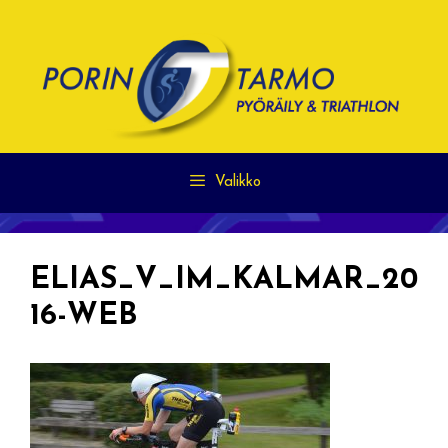
Siirry
sisältöön
Valikko
ELIAS_V_IM_KALMAR_20
16-WEB