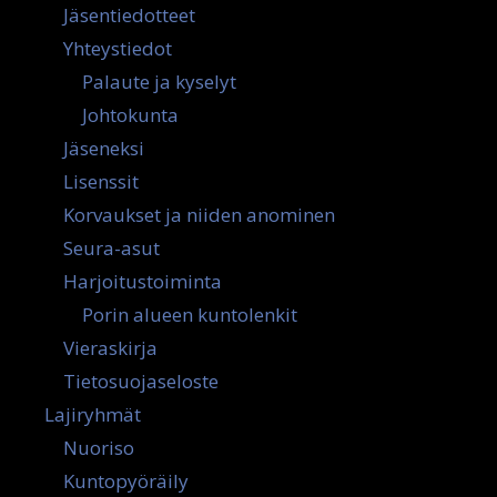
Jäsentiedotteet
Yhteystiedot
Palaute ja kyselyt
Johtokunta
Jäseneksi
Lisenssit
Korvaukset ja niiden anominen
Seura-asut
Harjoitustoiminta
Porin alueen kuntolenkit
Vieraskirja
Tietosuojaseloste
Lajiryhmät
Nuoriso
Kuntopyöräily