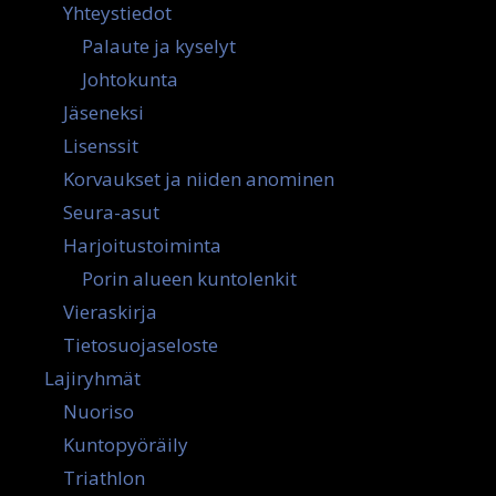
Yhteystiedot
Palaute ja kyselyt
Johtokunta
Jäseneksi
Lisenssit
Korvaukset ja niiden anominen
Seura-asut
Harjoitustoiminta
Porin alueen kuntolenkit
Vieraskirja
Tietosuojaseloste
Lajiryhmät
Nuoriso
Kuntopyöräily
Triathlon