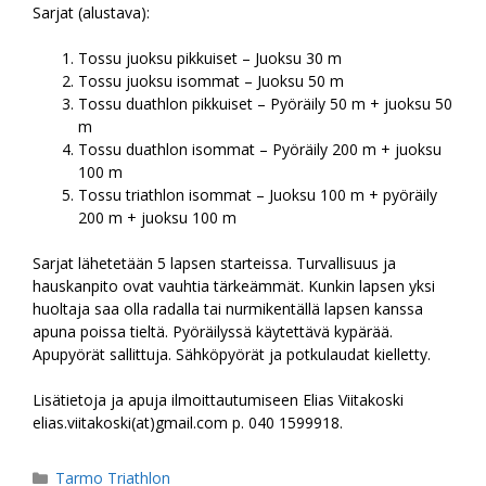
Sarjat (alustava):
Tossu juoksu pikkuiset – Juoksu 30 m
Tossu juoksu isommat – Juoksu 50 m
Tossu duathlon pikkuiset – Pyöräily 50 m + juoksu 50
m
Tossu duathlon isommat – Pyöräily 200 m + juoksu
100 m
Tossu triathlon isommat – Juoksu 100 m + pyöräily
200 m + juoksu 100 m
Sarjat lähetetään 5 lapsen starteissa. Turvallisuus ja
hauskanpito ovat vauhtia tärkeämmät. Kunkin lapsen yksi
huoltaja saa olla radalla tai nurmikentällä lapsen kanssa
apuna poissa tieltä. Pyöräilyssä käytettävä kypärää.
Apupyörät sallittuja. Sähköpyörät ja potkulaudat kielletty.
Lisätietoja ja apuja ilmoittautumiseen Elias Viitakoski
elias.viitakoski(at)gmail.com p. 040 1599918.
Kategoriat
Tarmo Triathlon