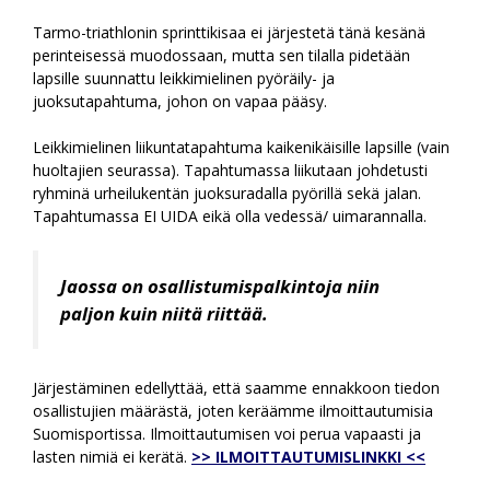
Tarmo-triathlonin sprinttikisaa ei järjestetä tänä kesänä
perinteisessä muodossaan, mutta sen tilalla pidetään
lapsille suunnattu leikkimielinen pyöräily- ja
juoksutapahtuma, johon on vapaa pääsy.
Leikkimielinen liikuntatapahtuma kaikenikäisille lapsille (vain
huoltajien seurassa). Tapahtumassa liikutaan johdetusti
ryhminä urheilukentän juoksuradalla pyörillä sekä jalan.
Tapahtumassa EI UIDA eikä olla vedessä/ uimarannalla.
Jaossa on osallistumispalkintoja niin
paljon kuin niitä riittää.
Järjestäminen edellyttää, että saamme ennakkoon tiedon
osallistujien määrästä, joten keräämme ilmoittautumisia
Suomisportissa. Ilmoittautumisen voi perua vapaasti ja
lasten nimiä ei kerätä.
>> ILMOITTAUTUMISLINKKI <<