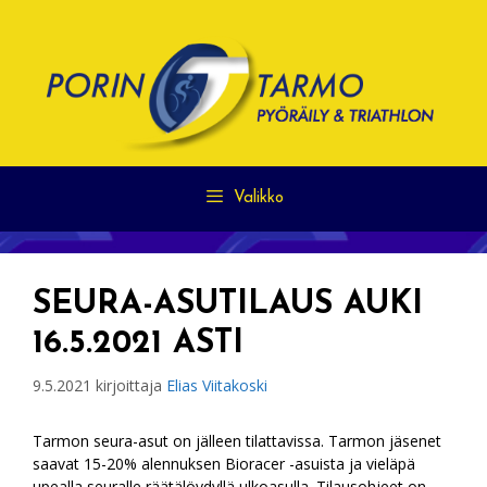
Siirry
sisältöön
Valikko
SEURA-ASUTILAUS AUKI
16.5.2021 ASTI
9.5.2021
kirjoittaja
Elias Viitakoski
Tarmon seura-asut on jälleen tilattavissa. Tarmon jäsenet
saavat 15-20% alennuksen Bioracer -asuista ja vieläpä
upealla seuralle räätälöydyllä ulkoasulla. Tilausohjeet on