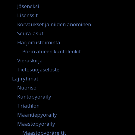
Jäseneksi
Lisenssit
Korvaukset ja niiden anominen
Seura-asut
Harjoitustoiminta
Porin alueen kuntolenkit
Vieraskirja
Tietosuojaseloste
Lajiryhmät
Nuoriso
Kuntopyöräily
Triathlon
Maantiepyöräily
Maastopyöräily
Maastopyöräreitit