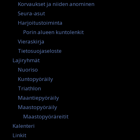
Korvaukset ja niiden anominen
Seura-asut
Harjoitustoiminta
Porin alueen kuntolenkit
Vieraskirja
Tietosuojaseloste
Lajiryhmät
Nuoriso
Kuntopyöräily
Triathlon
Maantiepyöräily
Maastopyöräily
Maastopyöräreitit
Kalenteri
Linkit