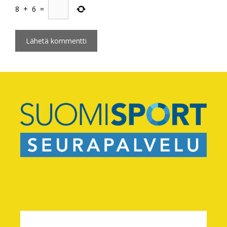
8
+
6
=