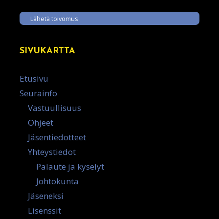
Lähetä toivomus
SIVUKARTTA
Etusivu
Seurainfo
Vastuullisuus
Ohjeet
Jäsentiedotteet
Yhteystiedot
Palaute ja kyselyt
Johtokunta
Jäseneksi
Lisenssit