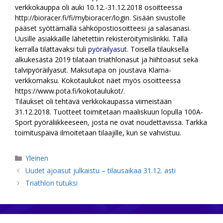
verkkokauppa oli auki 10.12.-31.12.2018 osoitteessa
http://bioracer.fi/fi/mybioracer/login. Sisään sivustolle
pääset syöttämällä sähköpostiosoitteesi ja salasanasi.
Uusille asiakkaille lähetettiin rekisteröitymislinkki. Tällä
kerralla tilattavaksi tuli
pyöräilyasut
. Toisella tilauksella
alkukesästä 2019 tilataan triathlonasut ja hiihtoasut sekä
talvipyöräilyasut. Maksutapa on joustava Klarna-
verkkomaksu. Kokotaulukot näet myös osoitteessa
https://www.pota.fi/kokotaulukot/.
Tilaukset oli tehtävä verkkokaupassa viimeistään
31.12.2018. Tuotteet toimitetaan maaliskuun lopulla 100A-
Sport pyöräliikkeeseen, josta ne ovat noudettavissa. Tarkka
toimituspäivä ilmoitetaan tilaajille, kun se vahvistuu.
Kategoriat
Yleinen
Uudet ajoasut julkaistu – tilausaikaa 31.12. asti
Triathlon tutuksi