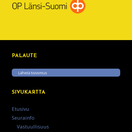
PALAUTE
Lähetä toivomus
SIVUKARTTA
Etusivu
Seurainfo
Vastuullisuus