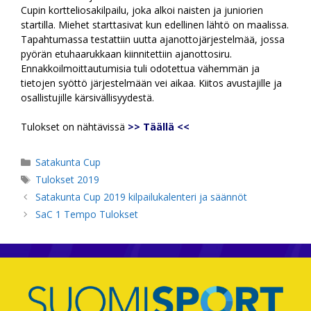
Cupin kortteliosakilpailu, joka alkoi naisten ja juniorien
startilla. Miehet starttasivat kun edellinen lähtö on maalissa.
Tapahtumassa testattiin uutta ajanottojärjestelmää, jossa
pyörän etuhaarukkaan kiinnitettiin ajanottosiru.
Ennakkoilmoittautumisia tuli odotettua vähemmän ja
tietojen syöttö järjestelmään vei aikaa. Kiitos avustajille ja
osallistujille kärsivällisyydestä.
Tulokset on nähtävissä
>> Täällä <<
Kategoriat
Satakunta Cup
Avainsanat
Tulokset 2019
Satakunta Cup 2019 kilpailukalenteri ja säännöt
SaC 1 Tempo Tulokset