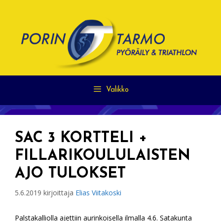
Siirry
sisältöön
Valikko
SAC 3 KORTTELI +
FILLARIKOULULAISTEN
AJO TULOKSET
5.6.2019
kirjoittaja
Elias Viitakoski
Palstakalliolla ajettiin aurinkoisella ilmalla 4.6. Satakunta