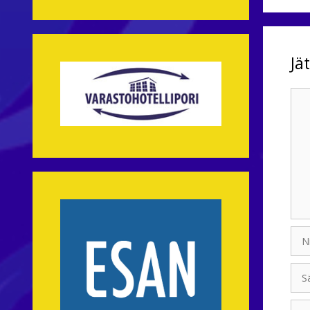
Jä
Kom
Nim
Sähk
Koti