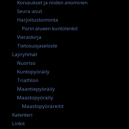
Korvaukset ja niiden anominen
Seura-asut
Harjoitustoiminta
Porin alueen kuntolenkit
Vieraskirja
Tietosuojaseloste
Lajiryhmät
Nuoriso
Kuntopyöräily
Triathlon
Maantiepyöräily
Maastopyöräily
Maastopyöräreitit
Kalenteri
Linkit