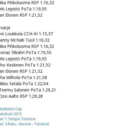
ika Pihkoluoma RSP 1.16,32
yrki Lepistö PoTa 1.19,55
ari Elonen RSP 1.21,52
sarja
oni Loukkola CCH-IH 1.15,37
Danny McNab TuUl 1.16,32
ika Pihkoluoma RSP 1.16,32
oonas Ylikahri PoTa 1.19,55
yrki Lepistö PoTa 1.19,55
uho Keskinen PoTa 1.21,52
ari Elonen RSP 1.21,52
uha Wilhola PoTa 1.21,58
ikko Setälä PoTa 1.22,04
 Teemu Salonen PoTa 1.29,21
Ossi Aalto RSP 1.29,28
ategoriat
atakunta Cup
vainsanat
ulokset 2019
aC 1 Tempo Tulokset
aC 4 Rata – Nuoret – Tulokset