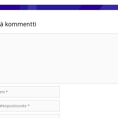
tä kommentti
mentti
i
öpostiosoite
sivu