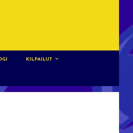
OGI
KILPAILUT