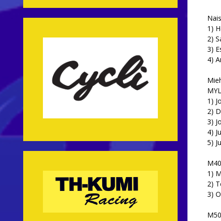
Nai
1) 
2) S
3) E
4) A
Mie
MY
1) J
2) 
3) J
4) J
5) J
M4
1) M
2) 
3) O
M5