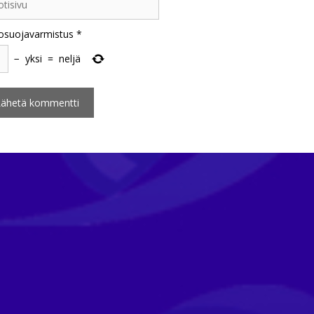
osuojavarmistus
*
−
yksi
=
neljä