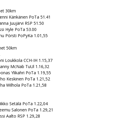
set 30km
Henni Känkänen PoTa 51.41
anna Juujärvi RSP 51.50
ssi Hyle PoTa 53.00
nu Pörsti PoPyKa 1.01,55
het 50km
L
oni Loukkola CCH-IH 1.15,37
Danny McNab TuUl 1.16,32
oonas Ylikahri PoTa 1.19,55
uho Keskinen PoTa 1.21,52
uha Wilhola PoTa 1.21,58
0
ikko Setälä PoTa 1.22,04
Teemu Salonen PoTa 1.29,21
ssi Aalto RSP 1.29,28
0