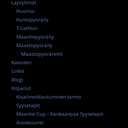
Lajiryhmät
Nuoriso
Kuntopyöräily
Triathlon
Maantiepyöräily
Maastopyöräily
Maastopyöräreitit
Kalenteri
Linkit
Blogi
Kilpailut
Kisailmoittautuminen tarmo
Syysetapit
Maantie Cup – Kankaanpää Syysetapit
Avovesiuinti