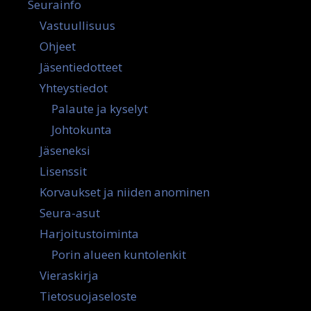
Seurainfo
Vastuullisuus
Ohjeet
Jäsentiedotteet
Yhteystiedot
Palaute ja kyselyt
Johtokunta
Jäseneksi
Lisenssit
Korvaukset ja niiden anominen
Seura-asut
Harjoitustoiminta
Porin alueen kuntolenkit
Vieraskirja
Tietosuojaseloste