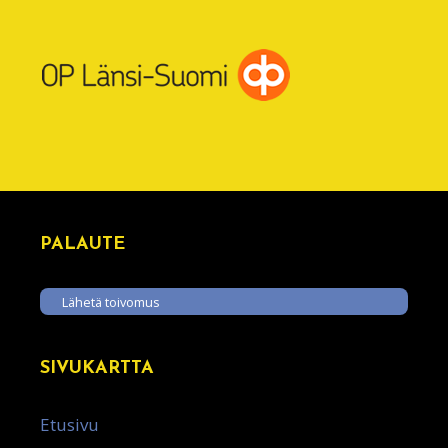
PALAUTE
Lähetä toivomus
SIVUKARTTA
Etusivu