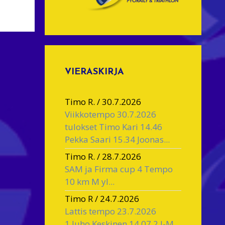
VIERASKIRJA
Timo R.
/
30.7.2026
Viikkotempo 30.7.2026
tulokset Timo Kari 14.46
Pekka Saari 15.34 Joonas...
Timo R.
/
28.7.2026
SAM ja Firma cup 4 Tempo
10 km M yl...
Timo R
/
24.7.2026
Lattis tempo 23.7.2026
1.Juho Keskinen 14.07 2.J-M