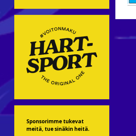
Sponsorimme tukevat
meitä, tue sinäkin heitä.