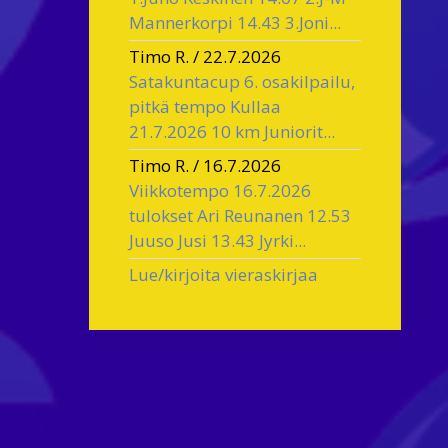
Mannerkorpi 14.43 3.Joni...
Timo R.
/
22.7.2026
Satakuntacup 6. osakilpailu,
pitkä tempo Kullaa
21.7.2026 10 km Juniorit...
Timo R.
/
16.7.2026
Viikkotempo 16.7.2026
tulokset Ari Reunanen 12.53
Juuso Jusi 13.43 Jyrki...
Lue/kirjoita vieraskirjaa