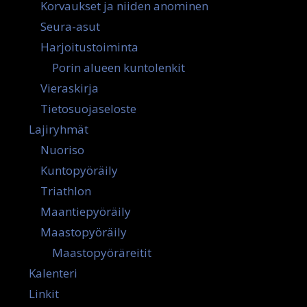
Korvaukset ja niiden anominen
Seura-asut
Harjoitustoiminta
Porin alueen kuntolenkit
Vieraskirja
Tietosuojaseloste
Lajiryhmät
Nuoriso
Kuntopyöräily
Triathlon
Maantiepyöräily
Maastopyöräily
Maastopyöräreitit
Kalenteri
Linkit