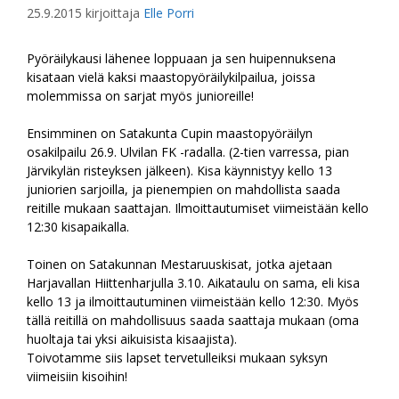
25.9.2015
kirjoittaja
Elle Porri
Pyöräilykausi lähenee loppuaan ja sen huipennuksena
kisataan vielä kaksi maastopyöräilykilpailua, joissa
molemmissa on sarjat myös junioreille!
Ensimminen on Satakunta Cupin maastopyöräilyn
osakilpailu 26.9. Ulvilan FK -radalla. (2-tien varressa, pian
Järvikylän risteyksen jälkeen). Kisa käynnistyy kello 13
juniorien sarjoilla, ja pienempien on mahdollista saada
reitille mukaan saattajan. Ilmoittautumiset viimeistään kello
12:30 kisapaikalla.
Toinen on Satakunnan Mestaruuskisat, jotka ajetaan
Harjavallan Hiittenharjulla 3.10. Aikataulu on sama, eli kisa
kello 13 ja ilmoittautuminen viimeistään kello 12:30. Myös
tällä reitillä on mahdollisuus saada saattaja mukaan (oma
huoltaja tai yksi aikuisista kisaajista).
Toivotamme siis lapset tervetulleiksi mukaan syksyn
viimeisiin kisoihin!