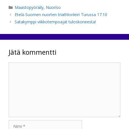
Kategoriat
Maastopyöräily
,
Nuoriso
Etelä-Suomen nuorten triathlonleiri Turussa 17.10
Satakymppi viikkotempoajat tuloskoneesta!
Jätä kommentti
Kommentti
Nimi