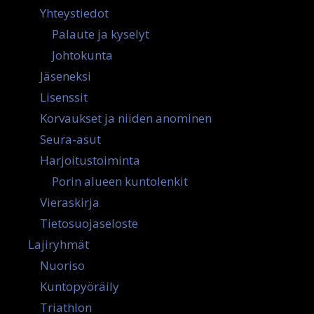
Yhteystiedot
Palaute ja kyselyt
Johtokunta
Jäseneksi
Lisenssit
Korvaukset ja niiden anominen
Seura-asut
Harjoitustoiminta
Porin alueen kuntolenkit
Vieraskirja
Tietosuojaseloste
Lajiryhmät
Nuoriso
Kuntopyöräily
Triathlon