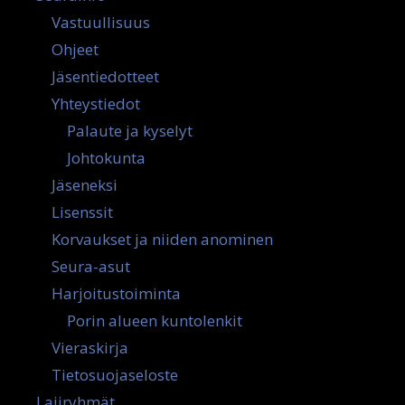
Vastuullisuus
Ohjeet
Jäsentiedotteet
Yhteystiedot
Palaute ja kyselyt
Johtokunta
Jäseneksi
Lisenssit
Korvaukset ja niiden anominen
Seura-asut
Harjoitustoiminta
Porin alueen kuntolenkit
Vieraskirja
Tietosuojaseloste
Lajiryhmät