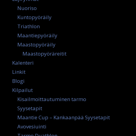
Nuoriso
Kuntopyöräily
Triathlon
Maantiepyöräily
Maastopyöräily
Maastopyöräreitit
Kalenteri
Linkit
Blogi
Kilpailut
Kisailmoittautuminen tarmo
Syysetapit
Maantie Cup – Kankaanpää Syysetapit
Avovesiuinti
Tarmo Duathlon