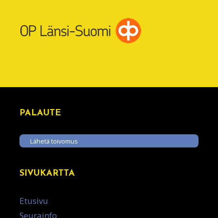
PALAUTE
Lähetä toivomus
SIVUKARTTA
Etusivu
Seurainfo