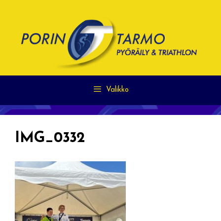
Siirry
sisältöön
Valikko
IMG_0332