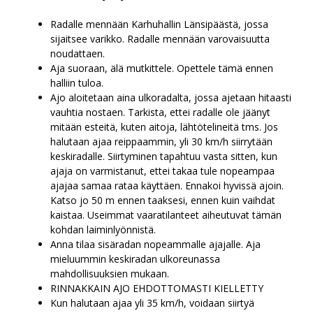
Radalle mennään Karhuhallin Länsipäästä, jossa
sijaitsee varikko. Radalle mennään varovaisuutta
noudattaen.
Aja suoraan, älä mutkittele. Opettele tämä ennen
halliin tuloa.
Ajo aloitetaan aina ulkoradalta, jossa ajetaan hitaasti
vauhtia nostaen. Tarkista, ettei radalle ole jäänyt
mitään esteitä, kuten aitoja, lähtötelineitä tms. Jos
halutaan ajaa reippaammin, yli 30 km/h siirrytään
keskiradalle. Siirtyminen tapahtuu vasta sitten, kun
ajaja on varmistanut, ettei takaa tule nopeampaa
ajajaa samaa rataa käyttäen. Ennakoi hyvissä ajoin.
Katso jo 50 m ennen taaksesi, ennen kuin vaihdat
kaistaa. Useimmat vaaratilanteet aiheutuvat tämän
kohdan laiminlyönnistä.
Anna tilaa sisäradan nopeammalle ajajalle. Aja
mieluummin keskiradan ulkoreunassa
mahdollisuuksien mukaan.
RINNAKKAIN AJO EHDOTTOMASTI KIELLETTY
Kun halutaan ajaa yli 35 km/h, voidaan siirtyä