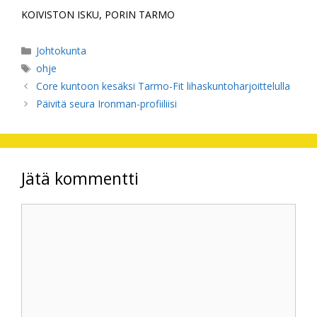
KOIVISTON ISKU, PORIN TARMO
Kategoriat
Johtokunta
Avainsanat
ohje
Core kuntoon kesäksi Tarmo-Fit lihaskuntoharjoittelulla
Päivitä seura Ironman-profiiliisi
Jätä kommentti
Kommentti