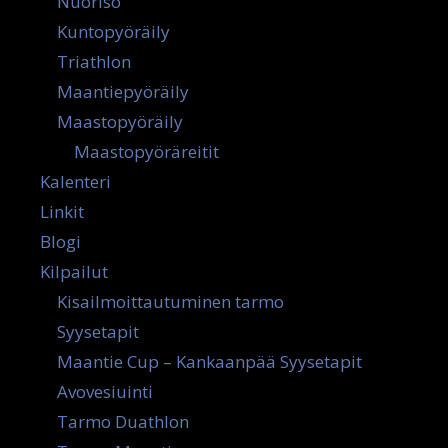
Nuoriso
Kuntopyöräily
Triathlon
Maantiepyöräily
Maastopyöräily
Maastopyöräreitit
Kalenteri
Linkit
Blogi
Kilpailut
Kisailmoittautuminen tarmo
Syysetapit
Maantie Cup – Kankaanpää Syysetapit
Avovesiuinti
Tarmo Duathlon