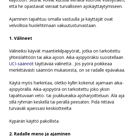
että he opastavat vieraat turvalliseen ajokäyttäytymiseen.
Ajaminen tapahtuu omalla vastuulla ja käyttäjät ovat
velvollisia huolehtimaan vakuutusturvastaan.
1. Välineet
Välineiksi käyvät maantiekilpapyörät, jotka on tarkoitettu
yhteislähtöön tai aika-ajoon. Aika-ajopyöräksi suositellaan
UCI-säännöt
täyttävää välinettä . Jos pyörä poikkeaa
merkittävästi säännön mukaisesta, on se radalle epävakaa.
Käytä myös harkintaa, oletko kyllin kokenut ajamaan aika-
ajopyörällä. Aika-ajopyörä on tarkoitettu joko yksin
tapahtuvaan veto- tai joukkueaika-ajoharjoitteluun. Älä aja
sillä ryhmän keskellä tai perällä peesaten. Pidä riittävä
turvaväli ajaessasi keskiotteelta
Kypärän käyttö pakollista.
2. Radalle meno ja ajaminen