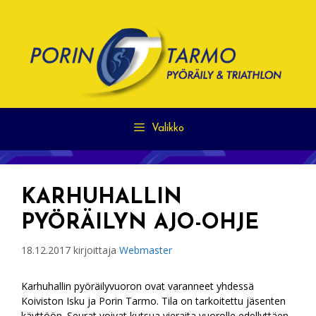
Siirry
sisältöön
Valikko
KARHUHALLIN
PYÖRÄILYN AJO-OHJE
18.12.2017
kirjoittaja
Webmaster
Karhuhallin pyöräilyvuoron ovat varanneet yhdessä
Koiviston Isku ja Porin Tarmo. Tila on tarkoitettu jäsenten
käyttöön. Seurat voivat kutsua vieraita vuorolle edellyttäen,