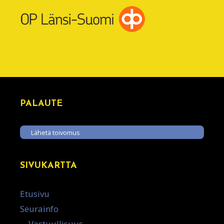
PALAUTE
Lähetä toivomus
SIVUKARTTA
Etusivu
Seurainfo
Vastuullisuus