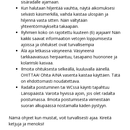
sisäradalle ajamaan.
Kun halutaan hiljentää vauhtia, näytä aikomuksesi
selvästi käsimerkillä, vaihda kaistaa ulospäin ja
hiljennä vasta sitten. Näin vältytään
yhteentörmäykseltä takaapäin.
Ryhmien koko on rajoitettu kuuteen (6) ajajaan! Näin
kaikki saavat informaation vetojen loppumisesta
ajoissa ja ohitukset ovat turvallisempia
Älä aja letkassa väsyneenä. Väsyneenä
tarkkaavaisuus herpaantuu, tasapaino huononee ja
kolaririski kasvaa.
Ilmoita ohituksesta selkeällä, kuuluvalla äänellä.
OHITTAA! Ohita AINA vasenta kaistaa käyttäen. Tätä
on ehdottomasti noudatettava.
Radalta poistuminen tai WCssä käynti tapahtuu
Länsipäästä. Varoita hyvissä ajoin, jos olet radalta
poistumassa. Ilmoita poistumisesta viimeistään
suoran alkupäässä nostamalla käden pystyyn.
Nämä ohjeet kun muistat, voit turvallisesti ajaa. Kireitä
ketjuja ja menoksi!