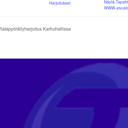
Näytä Tapah
Harjoitukset
WWW-sivust
atapyöräilyharjoitus Karhuhallissa