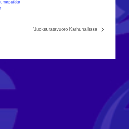
tumapaikka
o
’Juoksuratavuoro Karhuhallissa