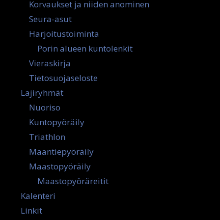
Korvaukset ja niiden anominen
Seura-asut
Harjoitustoiminta
Porin alueen kuntolenkit
Vieraskirja
Tietosuojaseloste
Lajiryhmät
Nuoriso
Kuntopyöräily
Triathlon
Maantiepyöräily
Maastopyöräily
Maastopyöräreitit
Kalenteri
Linkit