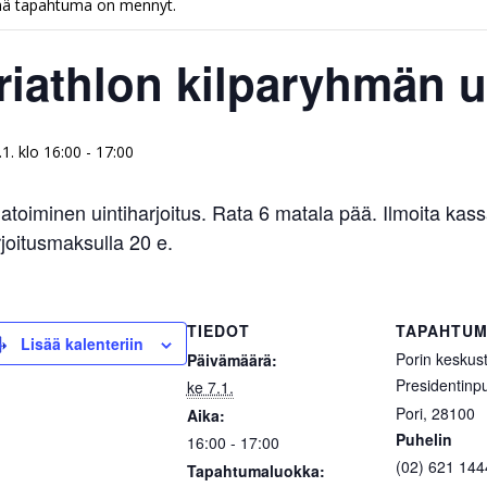
ä tapahtuma on mennyt.
riathlon kilparyhmän u
.1. klo 16:00
-
17:00
toiminen uintiharjoitus. Rata 6 matala pää. Ilmoita kass
joitusmaksulla 20 e.
TIEDOT
TAPAHTUM
Lisää kalenteriin
Porin keskust
Päivämäärä:
Presidentinpu
ke 7.1.
Pori
,
28100
Aika:
Puhelin
16:00 - 17:00
(02) 621 144
Tapahtumaluokka: