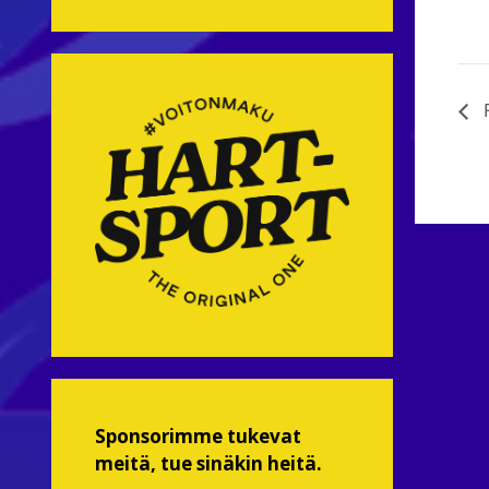
R
Sponsorimme tukevat
meitä, tue sinäkin heitä.