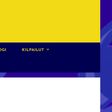
OGI
KILPAILUT