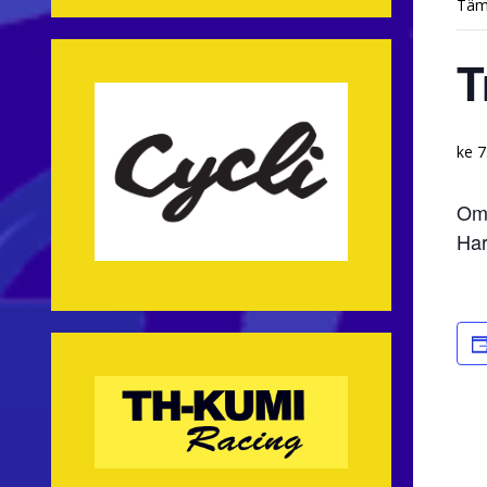
Täm
T
ke 7
Oma
Har