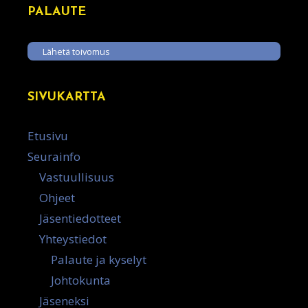
PALAUTE
Lähetä toivomus
SIVUKARTTA
Etusivu
Seurainfo
Vastuullisuus
Ohjeet
Jäsentiedotteet
Yhteystiedot
Palaute ja kyselyt
Johtokunta
Jäseneksi