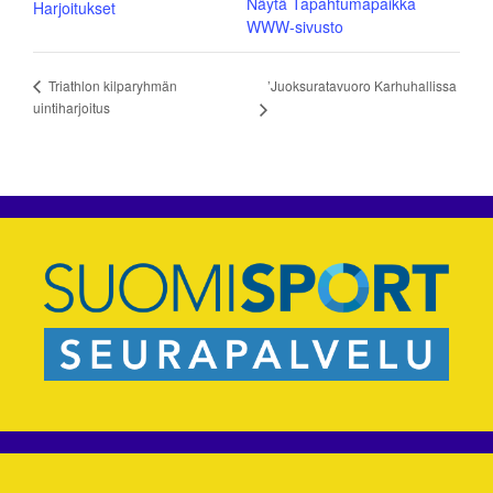
Näytä Tapahtumapaikka
Harjoitukset
WWW-sivusto
’Juoksuratavuoro Karhuhallissa
Triathlon kilparyhmän
uintiharjoitus