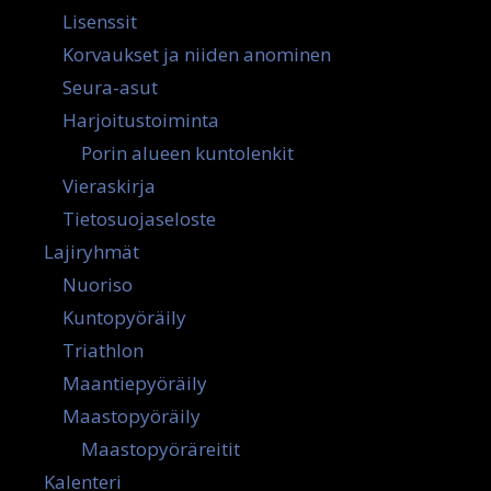
Lisenssit
Korvaukset ja niiden anominen
Seura-asut
Harjoitustoiminta
Porin alueen kuntolenkit
Vieraskirja
Tietosuojaseloste
Lajiryhmät
Nuoriso
Kuntopyöräily
Triathlon
Maantiepyöräily
Maastopyöräily
Maastopyöräreitit
Kalenteri