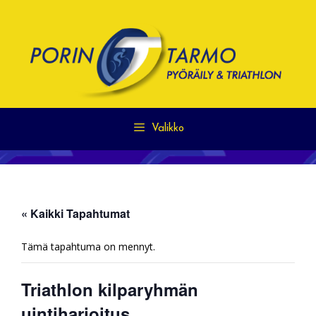
Siirry
sisältöön
Valikko
« Kaikki Tapahtumat
Tämä tapahtuma on mennyt.
Triathlon kilparyhmän
uintiharjoitus