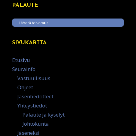
PALAUTE
Lähetä toivomus
SIVUKARTTA
Etusivu
Seurainfo
Vastuullisuus
Ohjeet
Jäsentiedotteet
Yhteystiedot
Palaute ja kyselyt
Johtokunta
Jäseneksi