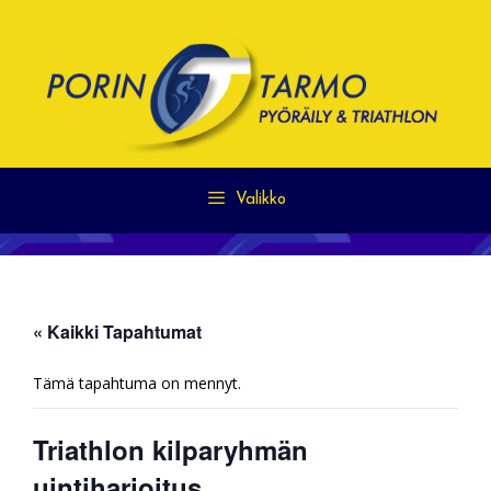
Siirry
sisältöön
Valikko
« Kaikki Tapahtumat
Tämä tapahtuma on mennyt.
Triathlon kilparyhmän
uintiharjoitus