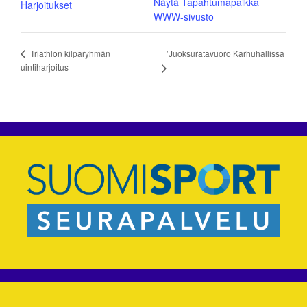
Näytä Tapahtumapaikka
Harjoitukset
WWW-sivusto
’Juoksuratavuoro Karhuhallissa
Triathlon kilparyhmän
uintiharjoitus