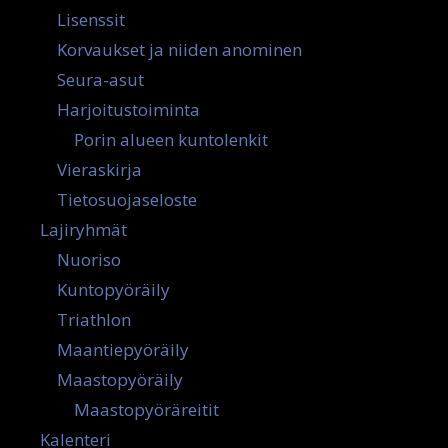
Lisenssit
Korvaukset ja niiden anominen
Seura-asut
Harjoitustoiminta
Porin alueen kuntolenkit
Vieraskirja
Tietosuojaseloste
Lajiryhmät
Nuoriso
Kuntopyöräily
Triathlon
Maantiepyöräily
Maastopyöräily
Maastopyöräreitit
Kalenteri