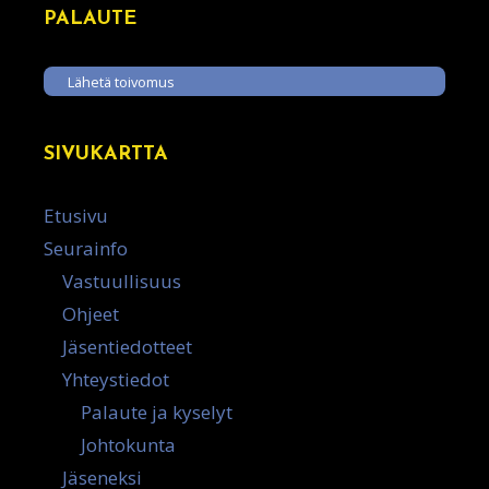
PALAUTE
Lähetä toivomus
SIVUKARTTA
Etusivu
Seurainfo
Vastuullisuus
Ohjeet
Jäsentiedotteet
Yhteystiedot
Palaute ja kyselyt
Johtokunta
Jäseneksi