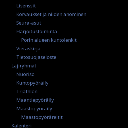
Lisenssit
Korvaukset ja niiden anominen
Seura-asut
Harjoitustoiminta
Porin alueen kuntolenkit
Vieraskirja
Tietosuojaseloste
Lajiryhmät
Nuoriso
Kuntopyöräily
Triathlon
Maantiepyöräily
Maastopyöräily
Maastopyöräreitit
Kalenteri