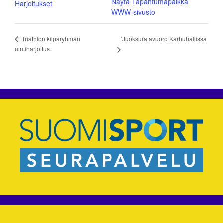
Näytä Tapahtumapaikka
Harjoitukset
WWW-sivusto
’Juoksuratavuoro Karhuhallissa
Triathlon kilparyhmän
uintiharjoitus