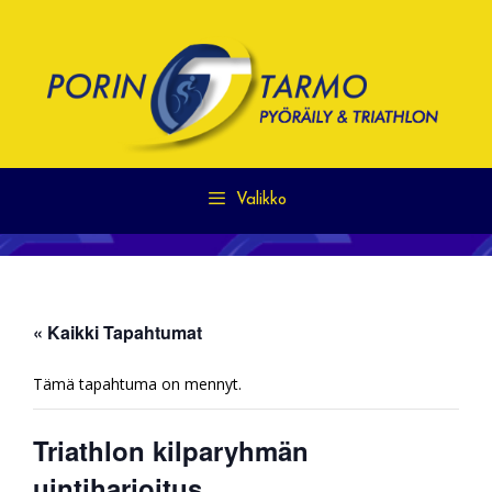
Siirry
sisältöön
Valikko
« Kaikki Tapahtumat
Tämä tapahtuma on mennyt.
Triathlon kilparyhmän
uintiharjoitus