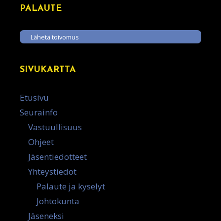
PALAUTE
Lähetä toivomus
SIVUKARTTA
Etusivu
Seurainfo
Vastuullisuus
Ohjeet
Jäsentiedotteet
Yhteystiedot
Palaute ja kyselyt
Johtokunta
Jäseneksi