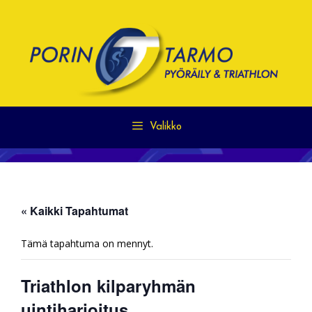
Siirry
sisältöön
Valikko
« Kaikki Tapahtumat
Tämä tapahtuma on mennyt.
Triathlon kilparyhmän
uintiharjoitus