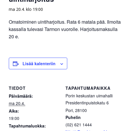
ma 20.4. klo 19:00
Omatoiminen uintiharjoitus. Rata 6 matala pää. Ilmoita
kassalla tulevasi Tarmon vuorolle. Harjoitusmaksulla
20 e.
Lisää kalenteriin
TIEDOT
TAPAHTUMAPAIKKA
Porin keskustan uimahalli
Päivämäärä:
Presidentinpuistokatu 6
ma 20.4.
Pori
,
28100
Aika:
Puhelin
19:00
(02) 621 1444
Tapahtumaluokka: