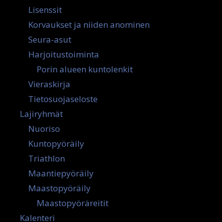
Lisenssit
Korvaukset ja niiden anominen
Seura-asut
Harjoitustoiminta
Porin alueen kuntolenkit
Vieraskirja
Tietosuojaseloste
Lajiryhmät
Nuoriso
Kuntopyöräily
Triathlon
Maantiepyöräily
Maastopyöräily
Maastopyöräreitit
Kalenteri