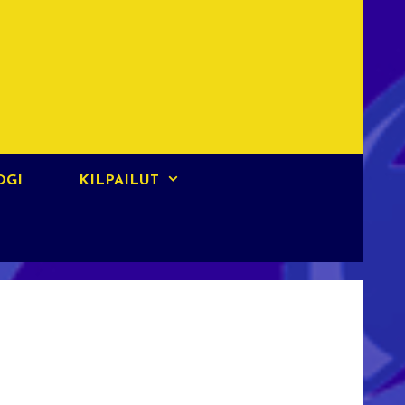
OGI
KILPAILUT