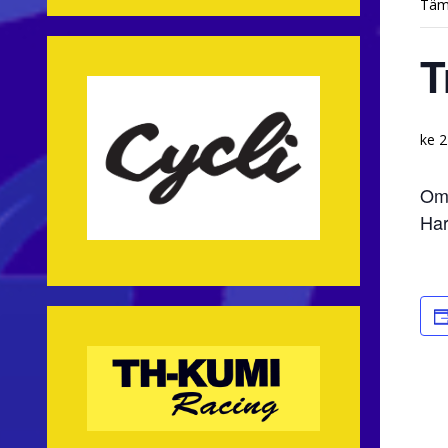
Täm
T
ke 2
Oma
Har