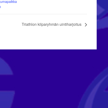
tumapaikka
o
Triathlon kilparyhmän uintiharjoitus