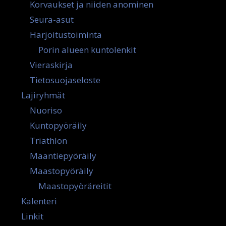
Korvaukset ja niiden anominen
Seura-asut
Harjoitustoiminta
Porin alueen kuntolenkit
Vieraskirja
Tietosuojaseloste
Lajiryhmät
Nuoriso
Kuntopyöräily
Triathlon
Maantiepyöräily
Maastopyöräily
Maastopyöräreitit
Kalenteri
Linkit