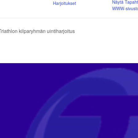
Näytä Tapah
Harjoitukset
WWW-sivust
riathlon kilparyhmän uintiharjoitus