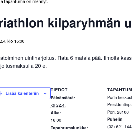
ä tapahtuma on mennyt.
riathlon kilparyhmän u
2.4. klo 16:00
toiminen uintiharjoitus. Rata 6 matala pää. Ilmoita kass
joitusmaksulla 20 e.
TIEDOT
TAPAHTUM
Lisää kalenteriin
Porin keskust
Päivämäärä:
Presidentinpu
ke 22.4.
Pori
,
28100
Aika:
Puhelin
16:00
(02) 621 144
Tapahtumaluokka: