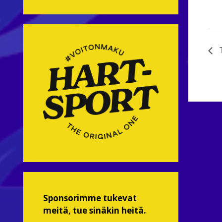
T
Sponsorimme tukevat
meitä, tue sinäkin heitä.