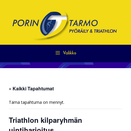
Siirry
sisältöön
Valikko
« Kaikki Tapahtumat
Tämä tapahtuma on mennyt.
Triathlon kilparyhmän
uintiharjoitus