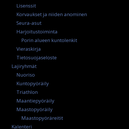
Lisenssit
Korvaukset ja niiden anominen
Seura-asut
Harjoitustoiminta
Porin alueen kuntolenkit
Vieraskirja
Tietosuojaseloste
Lajiryhmät
Nuoriso
Kuntopyöräily
Triathlon
Maantiepyöräily
Maastopyöräily
Maastopyöräreitit
Kalenteri