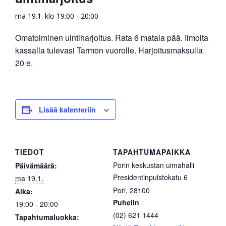
ma 19.1. klo 19:00
-
20:00
Omatoiminen uintiharjoitus. Rata 6 matala pää. Ilmoita
kassalla tulevasi Tarmon vuorolle. Harjoitusmaksulla
20 e.
Lisää kalenteriin
TIEDOT
TAPAHTUMAPAIKKA
Porin keskustan uimahalli
Päivämäärä:
Presidentinpuistokatu 6
ma 19.1.
Pori
,
28100
Aika:
Puhelin
19:00 - 20:00
(02) 621 1444
Tapahtumaluokka: