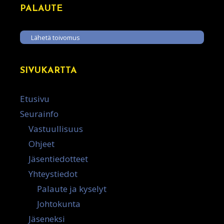
PALAUTE
Lähetä toivomus
SIVUKARTTA
Etusivu
Seurainfo
Vastuullisuus
Ohjeet
Jäsentiedotteet
Yhteystiedot
Palaute ja kyselyt
Johtokunta
Jäseneksi