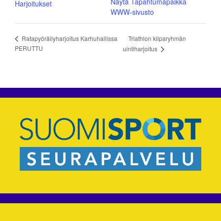
Näytä Tapahtumapaikka
Harjoitukset
WWW-sivusto
Triathlon kilparyhmän
Ratapyöräilyharjoitus Karhuhallissa
PERUTTU
uintiharjoitus