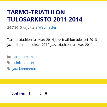
TARMO-TRIATHLON
TULOSARKISTO 2011-2014
24.7.2015
kirjoittaja
Webmaster
Tarmo-triathlon tulokset 2014 Jazz-triathlon tulokset 2013
Jazz-triathlon tulokset 2012 Jazz-triathlon tulokset 2011
Kategoriat
Tarmo Triathlon
Avainsanat
Tulokset 2015
Jätä kommentti
Sivu
Sivu
Sivu
←
Edellinen
1
…
5
6