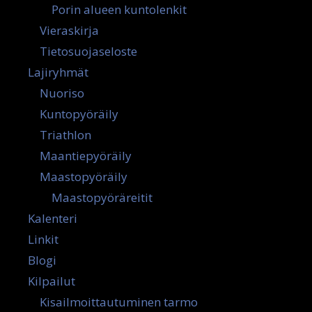
Porin alueen kuntolenkit
Vieraskirja
Tietosuojaseloste
Lajiryhmät
Nuoriso
Kuntopyöräily
Triathlon
Maantiepyöräily
Maastopyöräily
Maastopyöräreitit
Kalenteri
Linkit
Blogi
Kilpailut
Kisailmoittautuminen tarmo