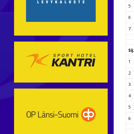
5
6
7
Sij
1
2
3
4
5
6