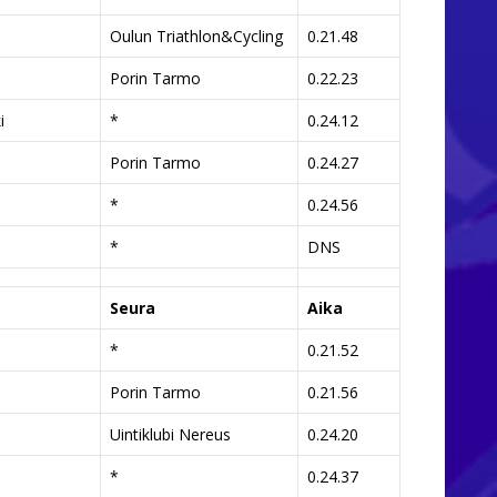
Oulun Triathlon&Cycling
0.21.48
Porin Tarmo
0.22.23
i
*
0.24.12
Porin Tarmo
0.24.27
*
0.24.56
*
DNS
Seura
Aika
*
0.21.52
Porin Tarmo
0.21.56
Uintiklubi Nereus
0.24.20
*
0.24.37