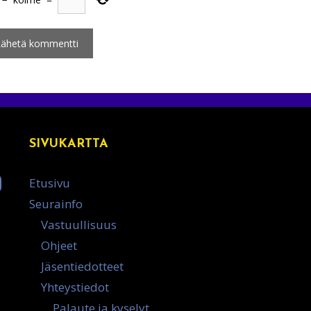
SIVUKARTTA
Etusivu
Seurainfo
Vastuullisuus
Ohjeet
Jäsentiedotteet
Yhteystiedot
Palaute ja kyselyt