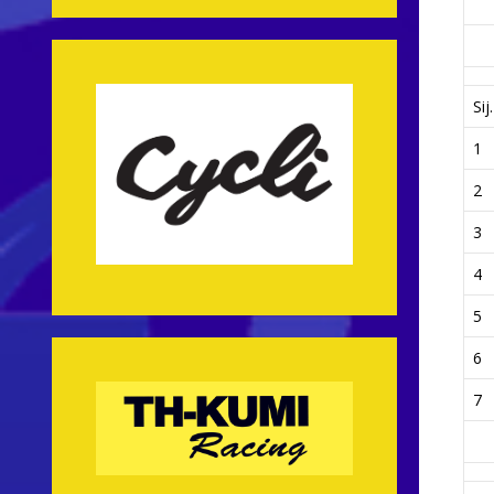
Sij.
1
2
3
4
5
6
7