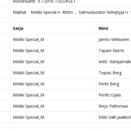
Avovesiuinti 9.7.2016 TULOKSET
Matkat: Mökki Special n. 400m , Salmusluodon Selviytyjä n. 
Sarja
Nimi
Mökki Special_M
Jarmo Virkkunen
Mökki Special_M
Tapani Nurmi
Mökki Special_M
Antti Käräjämäki
Mökki Special_M
Topias Berg
Mökki Special_M
Pertti Berg
Mökki Special_M
Pentti Ojala
Mökki Special_M
Reijo Peltomaa
Mökki Special_M
Erkki Valli-Jaakko