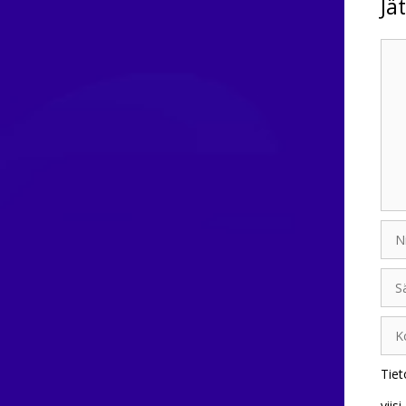
Jä
Kom
Nim
Sähk
Koti
Tiet
viisi