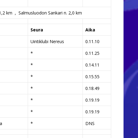
1,2 km , Salmusluodon Sankari n. 2,0 km
Seura
Aika
Uintiklubi Nereus
0.11.10
*
0.11.25
*
0.14.11
*
0.15.55
*
0.18.49
*
0.19.19
*
0.19.19
la
*
DNS