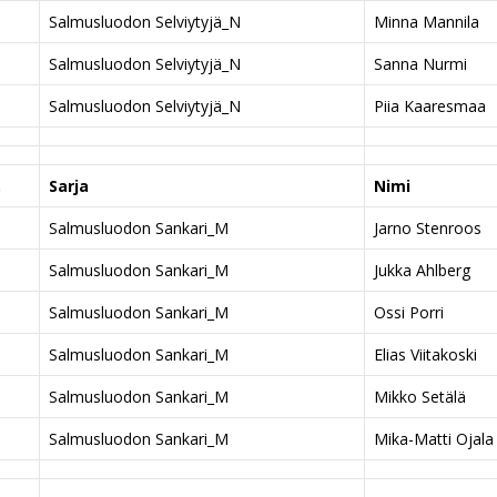
Salmusluodon Selviytyjä_N
Minna Mannila
Salmusluodon Selviytyjä_N
Sanna Nurmi
Salmusluodon Selviytyjä_N
Piia Kaaresmaa
.
Sarja
Nimi
Salmusluodon Sankari_M
Jarno Stenroos
Salmusluodon Sankari_M
Jukka Ahlberg
Salmusluodon Sankari_M
Ossi Porri
Salmusluodon Sankari_M
Elias Viitakoski
Salmusluodon Sankari_M
Mikko Setälä
Salmusluodon Sankari_M
Mika-Matti Ojala