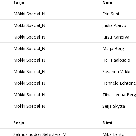
.
Sarja
Nimi
Mökki Special_N
Erin Suni
Mökki Special_N
Juulia Alarvo
Mökki Special_N
Kirsti Kanerva
Mökki Special_N
Maija Berg
Mökki Special_N
Heli Paalosalo
Mökki Special_N
Susanna Virkki
Mökki Special_N
Hannele Lehton
Mökki Special_N
Tiina-Leena Berg
Mökki Special_N
Seija Skyttä
.
Sarja
Nimi
Salmusluodon Selviytyjä_M
Mika Lehto