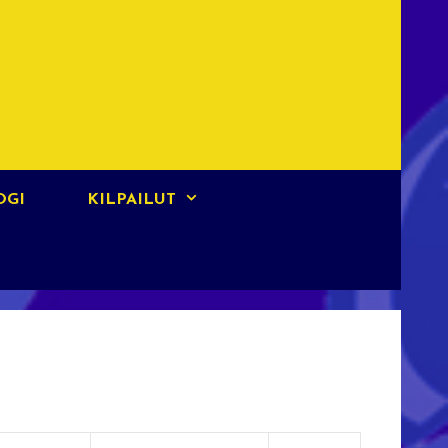
OGI
KILPAILUT