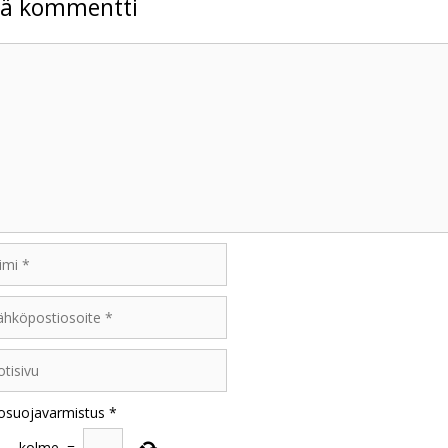
tä kommentti
mentti
i
öpostiosoite
sivu
osuojavarmistus
*
−
kolme
=