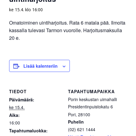
ke 15.4. klo 16:00
Omatoiminen uintiharjoitus. Rata 6 matala pää. Ilmoita
kassalla tulevasi Tarmon vuorolle. Harjoitusmaksulla
20 e.
Lisää kalenteriin
TIEDOT
TAPAHTUMAPAIKKA
Porin keskustan uimahalli
Päivämäärä:
Presidentinpuistokatu 6
ke 15.4.
Pori
,
28100
Aika:
Puhelin
16:00
(02) 621 1444
Tapahtumaluokka: