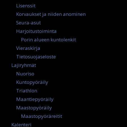
Lisenssit
Korvaukset ja niiden anominen
Seura-asut
Harjoitustoiminta
Porin alueen kuntolenkit
Vieraskirja
Tietosuojaseloste
Lajiryhmät
Nuoriso
Kuntopyöräily
Triathlon
Maantiepyöräily
Maastopyöräily
Maastopyöräreitit
Kalenteri