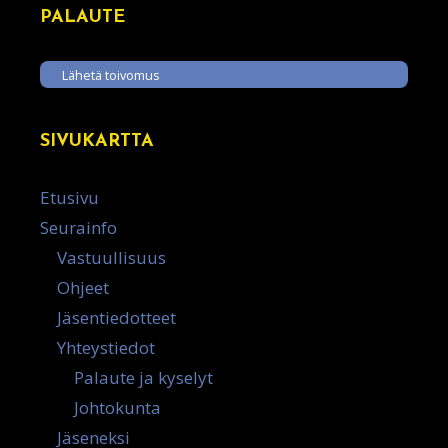
PALAUTE
Lähetä toivomus
SIVUKARTTA
Etusivu
Seurainfo
Vastuullisuus
Ohjeet
Jäsentiedotteet
Yhteystiedot
Palaute ja kyselyt
Johtokunta
Jäseneksi