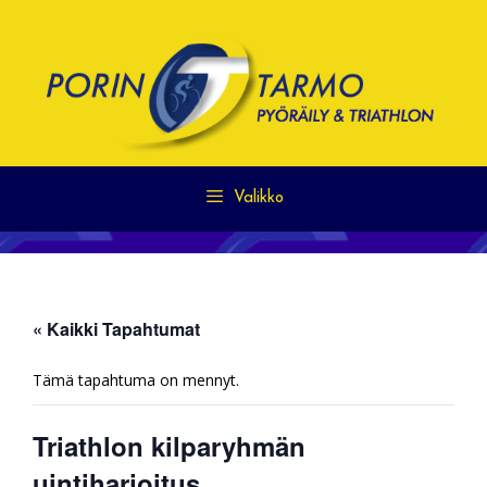
Siirry
sisältöön
Valikko
« Kaikki Tapahtumat
Tämä tapahtuma on mennyt.
Triathlon kilparyhmän
uintiharjoitus