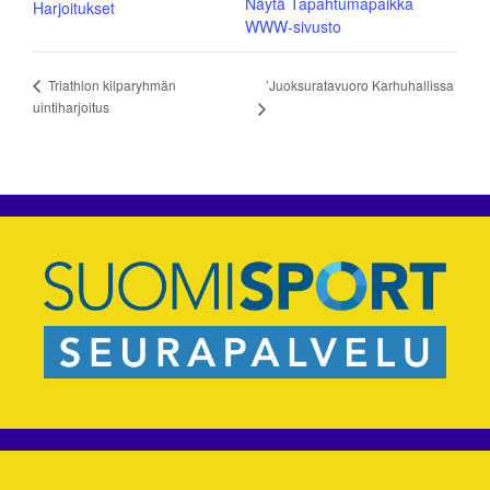
Näytä Tapahtumapaikka
Harjoitukset
WWW-sivusto
’Juoksuratavuoro Karhuhallissa
Triathlon kilparyhmän
uintiharjoitus