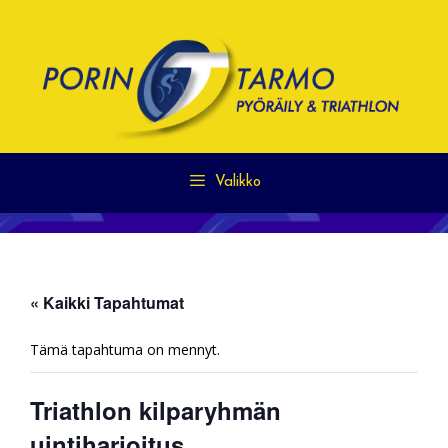
Siirry
sisältöön
Valikko
« Kaikki Tapahtumat
Tämä tapahtuma on mennyt.
Triathlon kilparyhmän
uintiharjoitus