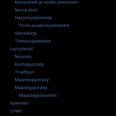
Korvaukset ja niiden anominen
Seura-asut
Harjoitustoiminta
Porin alueen kuntolenkit
Vieraskirja
Tietosuojaseloste
Lajiryhmät
Nuoriso
Kuntopyöräily
Triathlon
Maantiepyöräily
Maastopyöräily
Maastopyöräreitit
Kalenteri
Linkit