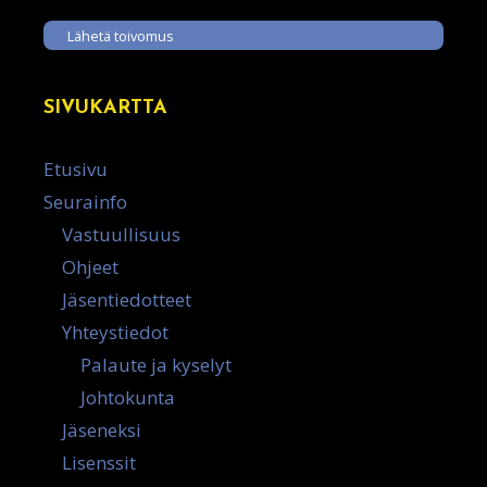
Lähetä toivomus
SIVUKARTTA
Etusivu
Seurainfo
Vastuullisuus
Ohjeet
Jäsentiedotteet
Yhteystiedot
Palaute ja kyselyt
Johtokunta
Jäseneksi
Lisenssit