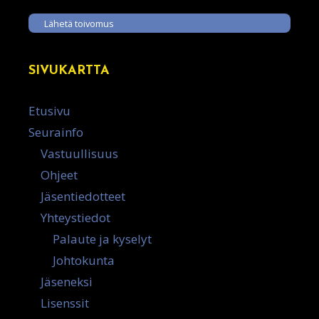
Lähetä toivomus
SIVUKARTTA
Etusivu
Seurainfo
Vastuullisuus
Ohjeet
Jäsentiedotteet
Yhteystiedot
Palaute ja kyselyt
Johtokunta
Jäseneksi
Lisenssit