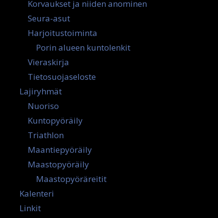
Korvaukset ja niiden anominen
Seura-asut
Harjoitustoiminta
Porin alueen kuntolenkit
Vieraskirja
Tietosuojaseloste
Lajiryhmät
Nuoriso
Kuntopyöräily
Triathlon
Maantiepyöräily
Maastopyöräily
Maastopyöräreitit
Kalenteri
Linkit