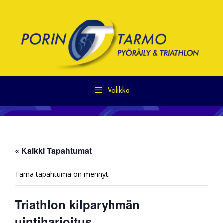
Siirry
sisältöön
Valikko
« Kaikki Tapahtumat
Tämä tapahtuma on mennyt.
Triathlon kilparyhmän
uintiharjoitus