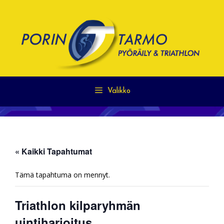
Siirry
sisältöön
Valikko
« Kaikki Tapahtumat
Tämä tapahtuma on mennyt.
Triathlon kilparyhmän
uintiharjoitus