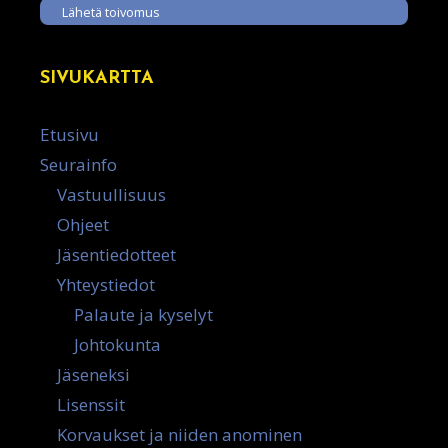
Lähetä toivomus
SIVUKARTTA
Etusivu
Seurainfo
Vastuullisuus
Ohjeet
Jäsentiedotteet
Yhteystiedot
Palaute ja kyselyt
Johtokunta
Jäseneksi
Lisenssit
Korvaukset ja niiden anominen