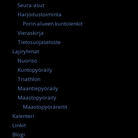
Seura-asut
Harjoitustoiminta
Porin alueen kuntolenkit
Vieraskirja
Tietosuojaseloste
Lajiryhmät
Nuoriso
Kuntopyöräily
Triathlon
Maantiepyöräily
Maastopyöräily
Maastopyöräreitit
Kalenteri
Linkit
Blogi