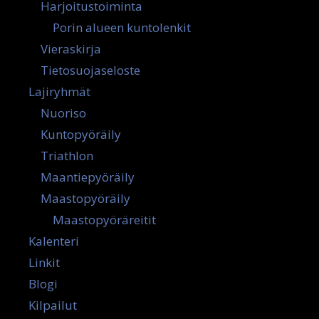
Harjoitustoiminta
Porin alueen kuntolenkit
Vieraskirja
Tietosuojaseloste
Lajiryhmät
Nuoriso
Kuntopyöräily
Triathlon
Maantiepyöräily
Maastopyöräily
Maastopyöräreitit
Kalenteri
Linkit
Blogi
Kilpailut