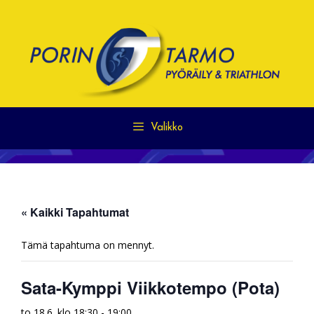
Siirry
sisältöön
Valikko
« Kaikki Tapahtumat
Tämä tapahtuma on mennyt.
Sata-Kymppi Viikkotempo (Pota)
to 18.6. klo 18:30
-
19:00