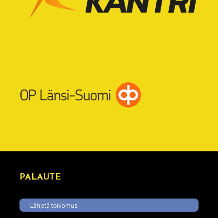
PALAUTE
Lähetä toivomus