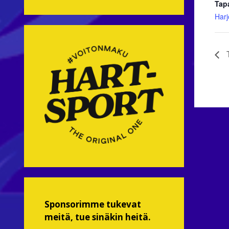
Tap
Harj
T
Sponsorimme tukevat
meitä, tue sinäkin heitä.