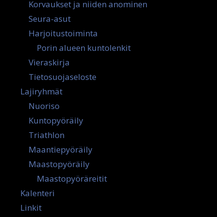
Korvaukset ja niiden anominen
Seura-asut
Harjoitustoiminta
Porin alueen kuntolenkit
Vieraskirja
Tietosuojaseloste
Lajiryhmät
Nuoriso
Kuntopyöräily
Triathlon
Maantiepyöräily
Maastopyöräily
Maastopyöräreitit
Kalenteri
Linkit