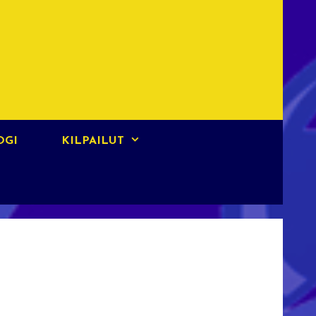
OGI
KILPAILUT