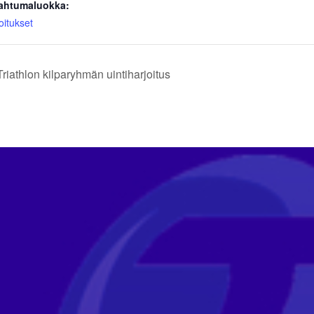
ahtumaluokka:
oitukset
riathlon kilparyhmän uintiharjoitus