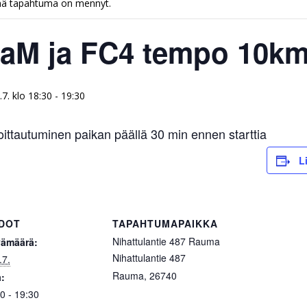
ä tapahtuma on mennyt.
aM ja FC4 tempo 10km
8.7. klo 18:30
-
19:30
oittautuminen paikan päällä 30 min ennen starttia
L
EDOT
TAPAHTUMAPAIKKA
Nihattulantie 487 Rauma
vämäärä:
Nihattulantie 487
.7.
Rauma
,
26740
:
0 - 19:30