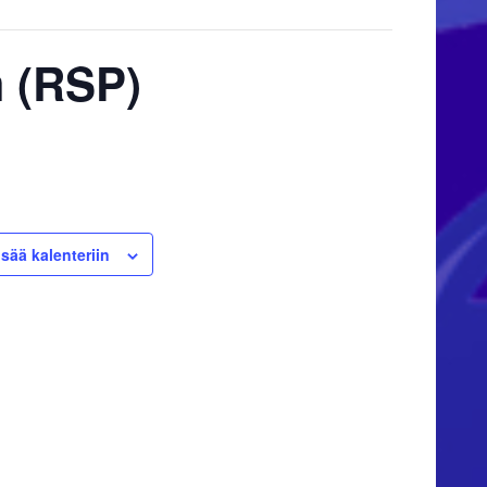
 (RSP)
isää kalenteriin