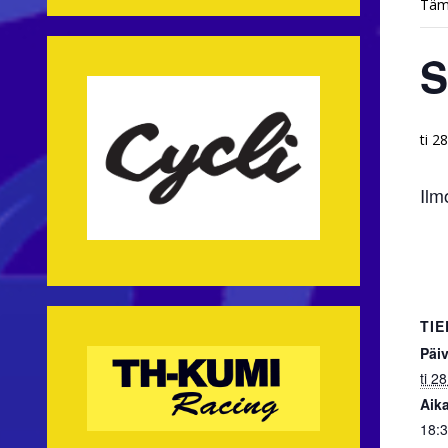
Täm
S
ti 2
Ilm
TI
Päi
ti 28
Aika
18:3