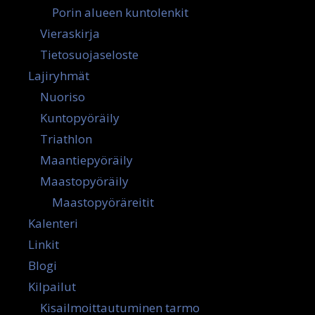
Porin alueen kuntolenkit
Vieraskirja
Tietosuojaseloste
Lajiryhmät
Nuoriso
Kuntopyöräily
Triathlon
Maantiepyöräily
Maastopyöräily
Maastopyöräreitit
Kalenteri
Linkit
Blogi
Kilpailut
Kisailmoittautuminen tarmo