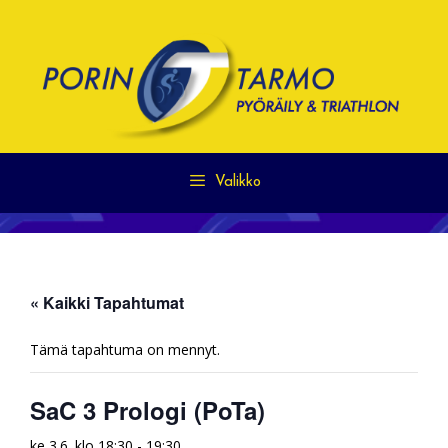
Siirry
sisältöön
Valikko
« Kaikki Tapahtumat
Tämä tapahtuma on mennyt.
SaC 3 Prologi (PoTa)
ke 3.6. klo 18:30
-
19:30