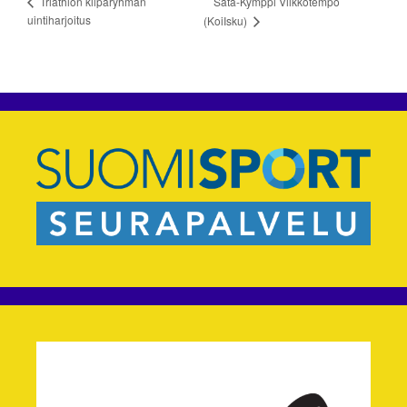
Sata-Kymppi Viikkotempo
Triathlon kilparyhmän
uintiharjoitus
(KoiIsku)