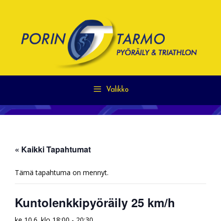
Siirry
sisältöön
Valikko
« Kaikki Tapahtumat
Tämä tapahtuma on mennyt.
Kuntolenkkipyöräily 25 km/h
ke 10.6. klo 18:00
-
20:30