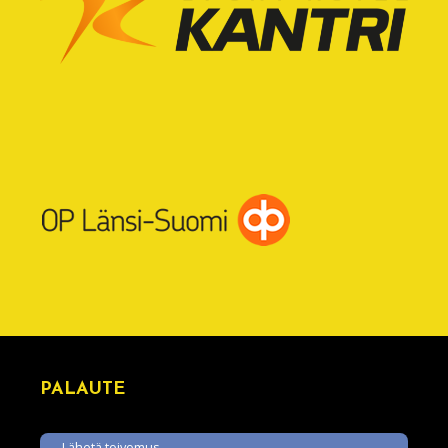
PALAUTE
Lähetä toivomus