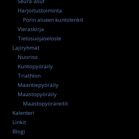
Seura-asut
Harjoitustoiminta
Porin alueen kuntolenkit
Vieraskirja
Tietosuojaseloste
Lajiryhmät
Nuoriso
Kuntopyöräily
Triathlon
Maantiepyöräily
Maastopyöräily
Maastopyöräreitit
Kalenteri
Linkit
Blogi