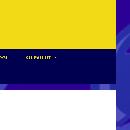
OGI
KILPAILUT