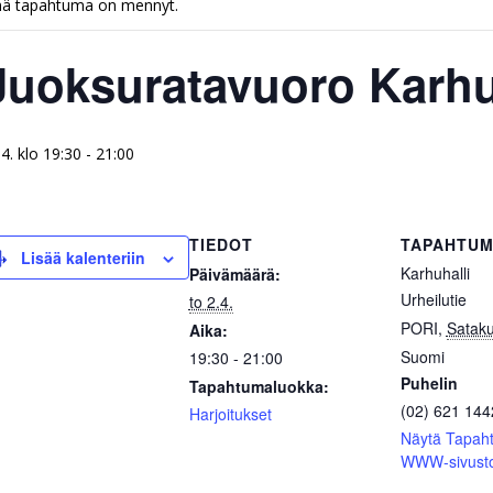
ä tapahtuma on mennyt.
Juoksuratavuoro Karhu
.4. klo 19:30
-
21:00
TIEDOT
TAPAHTUM
Lisää kalenteriin
Karhuhalli
Päivämäärä:
Urheilutie
to 2.4.
PORI
,
Satak
Aika:
Suomi
19:30 - 21:00
Puhelin
Tapahtumaluokka:
(02) 621 144
Harjoitukset
Näytä Tapah
WWW-sivust