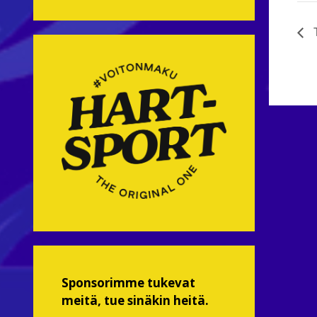
T
Sponsorimme tukevat
meitä, tue sinäkin heitä.