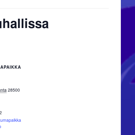
hallissa
APAIKKA
unta
28500
2
tumapaikka
o