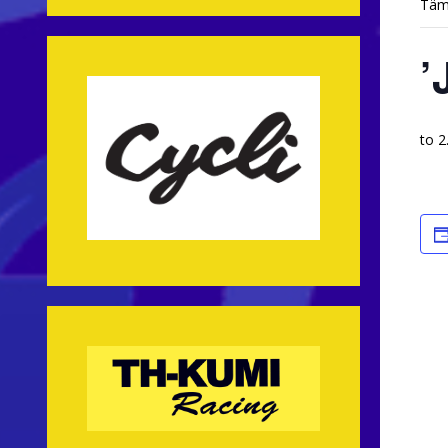
Täm
’
to 2