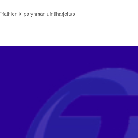
riathlon kilparyhmän uintiharjoitus