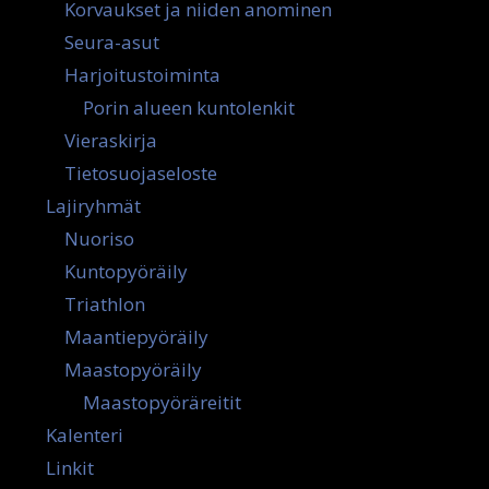
Korvaukset ja niiden anominen
Seura-asut
Harjoitustoiminta
Porin alueen kuntolenkit
Vieraskirja
Tietosuojaseloste
Lajiryhmät
Nuoriso
Kuntopyöräily
Triathlon
Maantiepyöräily
Maastopyöräily
Maastopyöräreitit
Kalenteri
Linkit